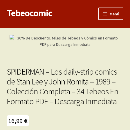
Tebeocomic
Ir
Ir
Menú
a
al
la
contenido
Inicio
navegación
Expandi
Categorías
el
menú
Franco-Belga
hijo
SPIDERMAN – Los daily-strip comics
Adultos
de Stan Lee y John Romita – 1989 –
Colección Completa – 34 Tebeos En
Porno 3D
Formato PDF – Descarga Inmediata
Inéditas
Expandi
16,99
€
Demos
el