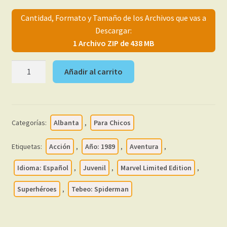
menú
Mi cuenta
Cantidad, Formato y Tamaño de los Archivos que vas a
hijo
Descargar:
1 Archivo ZIP de 438 MB
SPIDERMAN
Añadir al carrito
-
Los
daily-
strip
Categorías:
Albanta
,
Para Chicos
comics
de
Etiquetas:
Acción
,
Año: 1989
,
Aventura
,
Stan
Lee
Idioma: Español
,
Juvenil
,
Marvel Limited Edition
,
y
Superhéroes
,
Tebeo: Spiderman
John
Romita
-