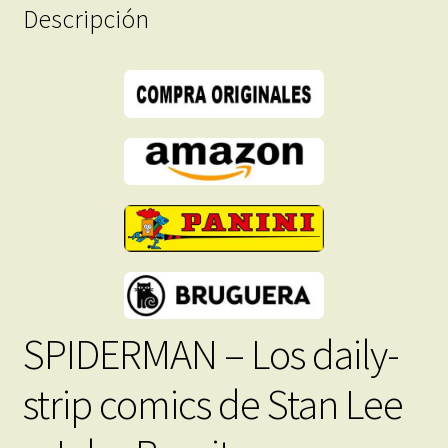
1989
Descripción
–
Colección
Completa
–
34
Tebeos
En
Formato
PDF
-
Descarga
Inmediata
cantidad
SPIDERMAN – Los daily-
strip comics de Stan Lee