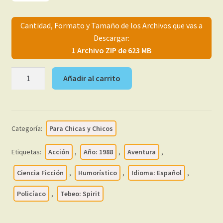
menú
Mi cuenta
hijo
Cantidad, Formato y Tamaño de los Archivos que vas a
Descargar:
1 Archivo ZIP de 623 MB
THE
Añadir al carrito
SPIRIT
-
1988
-
Categoría:
Para Chicas y Chicos
Norma
–
Etiquetas:
Acción
,
Año: 1988
,
Aventura
,
Colección
Completa
Ciencia Ficción
,
Humorístico
,
Idioma: Español
,
–
Policíaco
,
Tebeo: Spirit
76
Tebeos
En