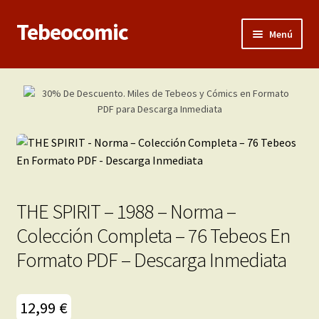
Tebeocomic
Ir
Ir
Menú
a
al
la
contenido
Inicio
navegación
Expandi
Categorías
el
menú
Franco-Belga
hijo
Adultos
THE SPIRIT – 1988 – Norma –
Porno 3D
Colección Completa – 76 Tebeos En
Formato PDF – Descarga Inmediata
Inéditas
Expandi
Demos
12,99
€
el