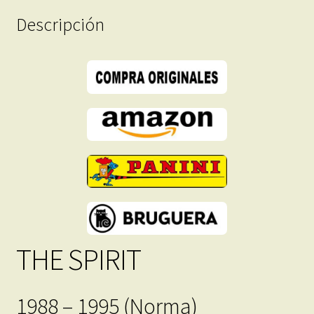
Formato
Descripción
PDF
-
Descarga
Inmediata
cantidad
THE SPIRIT
1988 – 1995 (Norma)