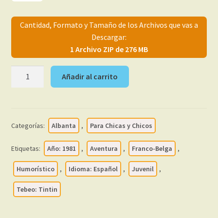
menú
Mi cuenta
hijo
Cantidad, Formato y Tamaño de los Archivos que vas a
Descargar:
1 Archivo ZIP de 276 MB
TINTIN
Añadir al carrito
-
1981
–
Colección
Categorías:
Albanta
,
Para Chicas y Chicos
Completa
–
Etiquetas:
Año: 1981
,
Aventura
,
Franco-Belga
,
20
Tebeos
Humorístico
,
Idioma: Español
,
Juvenil
,
En
Tebeo: Tintin
Formato
PDF
-