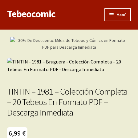
Tebeocomic
Ir
Ir
Menú
a
al
la
contenido
Inicio
navegación
Expandi
Categorías
el
menú
Franco-Belga
hijo
Adultos
TINTIN – 1981 – Colección Completa
Porno 3D
– 20 Tebeos En Formato PDF –
Descarga Inmediata
Inéditas
Expandi
Demos
6,99
€
el