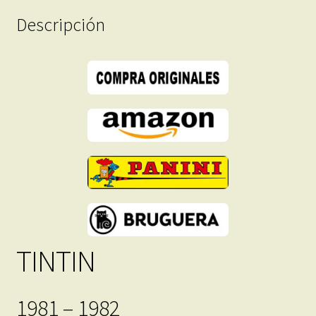
Descarga
Descripción
Inmediata
cantidad
TINTIN
1981 – 1982