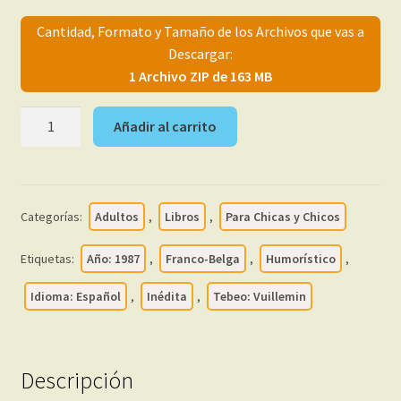
menú
Mi cuenta
Cantidad, Formato y Tamaño de los Archivos que vas a
hijo
Descargar:
1 Archivo ZIP de 163 MB
VUILLEMIN
Añadir al carrito
-
Los
Chistes
Guarros
Categorías:
Adultos
,
Libros
,
Para Chicas y Chicos
-
1987
Etiquetas:
Año: 1987
,
Franco-Belga
,
Humorístico
,
-
En
Idioma: Español
,
Inédita
,
Tebeo: Vuillemin
Español
-
Colección
Descripción
De