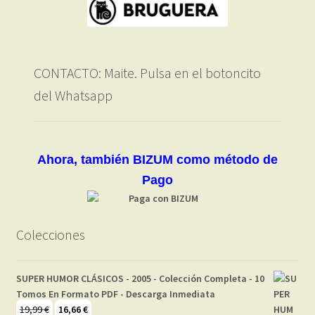
CONTACTO: Maite. Pulsa en el botoncito
del Whatsapp
Ahora, también BIZUM como método de
Pago
Colecciones
SUPER HUMOR CLÁSICOS - 2005 - Colección Completa - 10
Tomos En Formato PDF - Descarga Inmediata
El
El
19,99
€
16,66
€