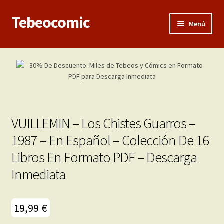
Tebeocomic
Ir
Ir
Menú
a
al
la
contenido
Inicio
navegación
Expandi
Categorías
el
menú
Franco-Belga
hijo
VUILLEMIN – Los Chistes Guarros –
Adultos
1987 – En Español – Colección De 16
Libros En Formato PDF – Descarga
Porno 3D
Inmediata
Inéditas
Expandi
19,99
€
Demos
el