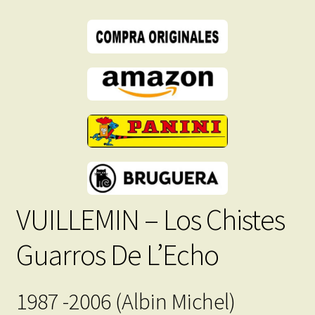
16
Libros
En
Formato
PDF
-
Descarga
Inmediata
cantidad
VUILLEMIN – Los Chistes
Guarros De L’Echo
1987 -2006 (Albin Michel)