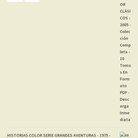
precio
precio
original
actual
era:
es:
19,99 €.
16,66 €.
HISTORIAS COLOR SERIE GRANDES AVENTURAS - 1975 -