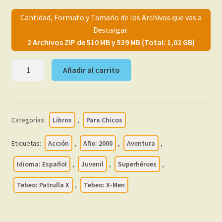
menú
Mi cuenta
Cantidad, Formato y Tamaño de los Archivos que vas a
hijo
Descargar:
2 Archivos ZIP de 510 MB y 539 MB (Total: 1,02 GB)
X-
Añadir al carrito
MEN
/
LA
PATRULLA-
Categorías:
Libros
,
Para Chicos
X
-
Etiquetas:
Acción
,
Año: 2000
,
Aventura
,
Coleccionable
-
Idioma: Español
,
Juvenil
,
Superhéroes
,
2000
Tebeo: Patrulla X
,
Tebeo: X-Men
-
Colección
Completa