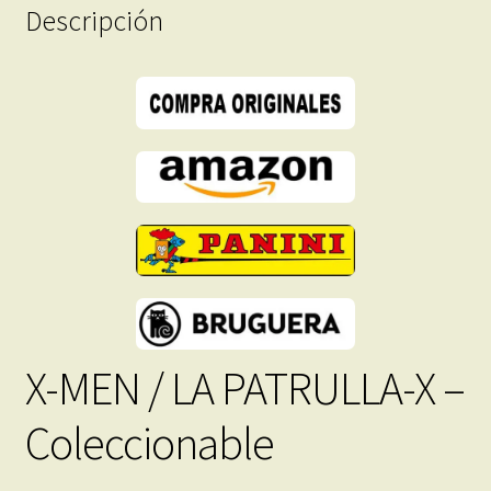
–
Descripción
45
Libros
En
Formato
PDF
-
Descarga
Inmediata
cantidad
X-MEN / LA PATRULLA-X –
Coleccionable