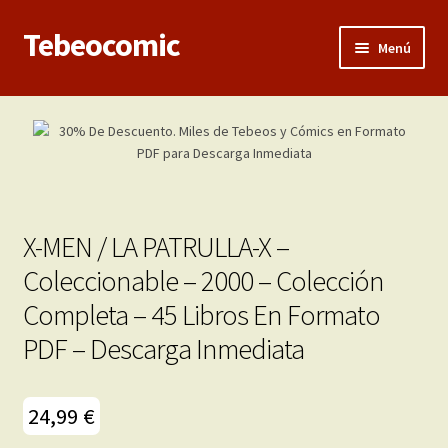
Tebeocomic
Ir
Ir
Menú
a
al
la
contenido
Inicio
navegación
Expandi
Categorías
el
menú
Franco-Belga
hijo
X-MEN / LA PATRULLA-X –
Adultos
Coleccionable – 2000 – Colección
Completa – 45 Libros En Formato
Porno 3D
PDF – Descarga Inmediata
Inéditas
Expandi
24,99
€
Demos
el