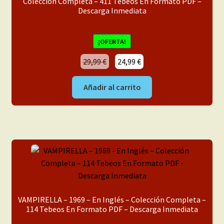
Colección Completa – 411 Tebeos En Formato PDF –
Descarga Inmediata
¡OFERTA!
El
El
29,99
€
24,99
€
precio
precio
original
actual
Añadir al carrito
era:
es:
29,99 €.
24,99 €.
VAMPIRELLA – 1969 – En Inglés – Colección Completa –
114 Tebeos En Formato PDF – Descarga Inmediata