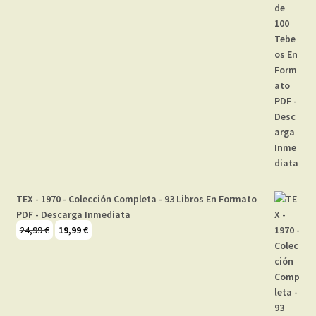
TEX - 1970 - Colección Completa - 93 Libros En Formato
PDF - Descarga Inmediata
El
El
24,99
€
19,99
€
precio
precio
original
actual
era:
es:
24,99 €.
19,99 €.