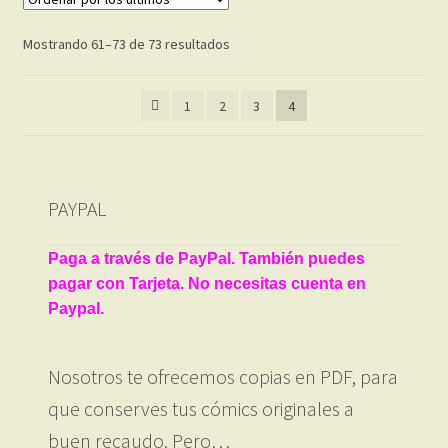
Ordenado
Mostrando 61–73 de 73 resultados
por
los
1
2
3
4
últimos
PAYPAL
Paga a través de PayPal. También puedes
pagar con Tarjeta. No necesitas cuenta en
Paypal.
Nosotros te ofrecemos copias en PDF, para
que conserves tus cómics originales a
buen recaudo. Pero…