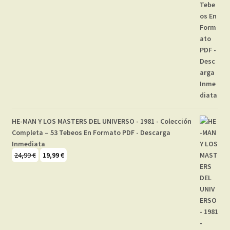
HE-MAN Y LOS MASTERS DEL UNIVERSO - 1981 - Colección
Completa – 53 Tebeos En Formato PDF - Descarga
Inmediata
El
El
24,99
€
19,99
€
precio
precio
original
actual
era:
es:
24,99 €.
19,99 €.