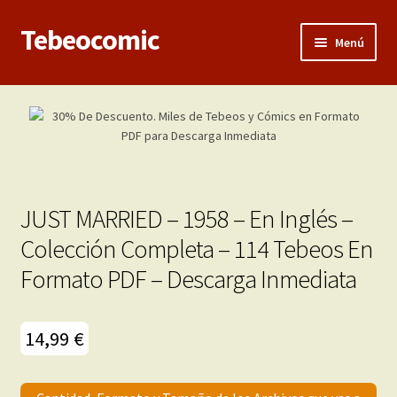
Tebeocomic
Ir
Ir
Menú
a
al
la
contenido
Inicio
navegación
Expandi
Categorías
el
menú
Franco-Belga
hijo
JUST MARRIED – 1958 – En Inglés –
Adultos
Colección Completa – 114 Tebeos En
Formato PDF – Descarga Inmediata
Porno 3D
Inéditas
14,99
€
Expandi
Demos
el