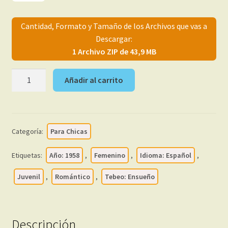
menú
Mi cuenta
hijo
Cantidad, Formato y Tamaño de los Archivos que vas a
Descargar:
1 Archivo ZIP de 43,9 MB
ENSUEÑO
Añadir al carrito
–
1958
-
Colección
Categoría:
Para Chicas
Completa
–
Etiquetas:
Año: 1958
,
Femenino
,
Idioma: Español
,
14
Tebeos
Juvenil
,
Romántico
,
Tebeo: Ensueño
En
Formato
PDF
Descripción
-