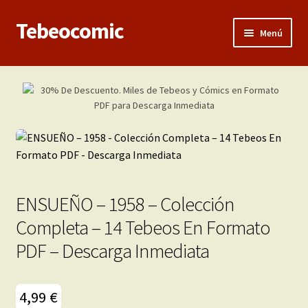
Tebeocomic
Ir
Ir
Menú
a
al
la
contenido
Inicio
navegación
Expandi
Categorías
el
menú
Franco-Belga
hijo
Adultos
ENSUEÑO – 1958 – Colección
Porno 3D
Completa – 14 Tebeos En Formato
PDF – Descarga Inmediata
Inéditas
Expandi
Demos
4,99
€
el