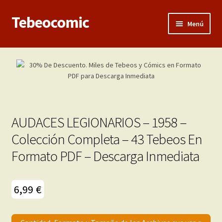
Tebeocomic
Ir
Ir
Menú
a
al
la
contenido
Inicio
navegación
Expandi
Categorías
el
menú
Franco-Belga
hijo
AUDACES LEGIONARIOS – 1958 –
Adultos
Colección Completa – 43 Tebeos En
Formato PDF – Descarga Inmediata
Porno 3D
Inéditas
6,99
€
Expandi
Demos
el