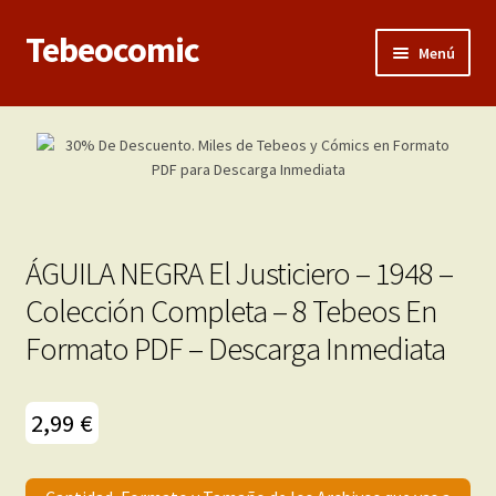
Tebeocomic
Ir
Ir
Menú
a
al
la
contenido
Inicio
navegación
Expandi
Categorías
el
menú
Franco-Belga
hijo
ÁGUILA NEGRA El Justiciero – 1948 –
Adultos
Colección Completa – 8 Tebeos En
Formato PDF – Descarga Inmediata
Porno 3D
Inéditas
2,99
€
Expandi
Demos
el