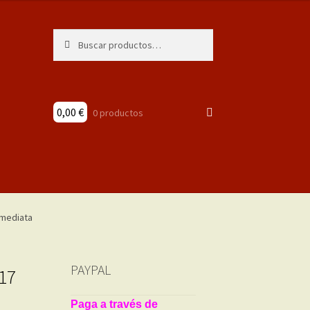
Buscar
Buscar
por:
0,00
€
0 productos
PAYPAL
 17
Paga a través de