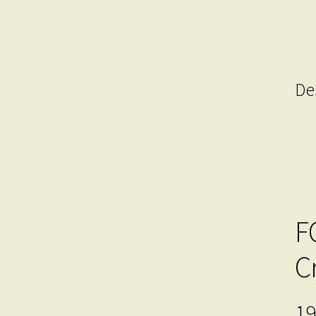
De
F
C
19