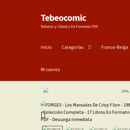
Tebeocomic
Ir
Ir
a
al
Tebeos y Cómics En Formato PDF
la
contenido
navegación
Inicio
Categorías
Franco-Belga
Mi cuenta