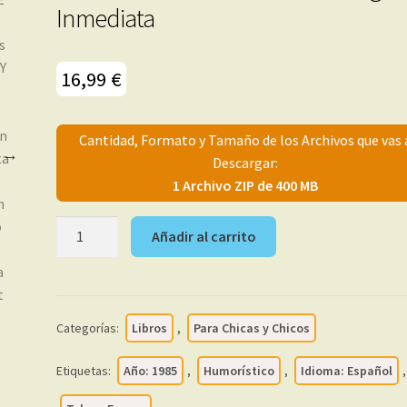
Inmediata
16,99
€
Cantidad, Formato y Tamaño de los Archivos que vas 
Descargar:
1 Archivo ZIP de 400 MB
FORGES
Añadir al carrito
-
Los
Manuales
De
Categorías:
Libros
,
Para Chicas y Chicos
Crisp
Y
Etiquetas:
Año: 1985
,
Humorístico
,
Idioma: Español
,
Son