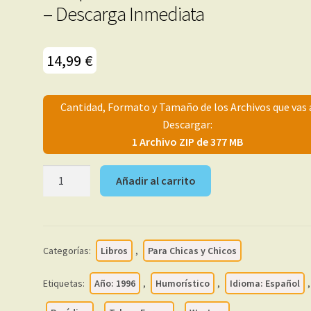
– Descarga Inmediata
14,99
€
Cantidad, Formato y Tamaño de los Archivos que vas 
Descargar:
1 Archivo ZIP de 377 MB
LA
Añadir al carrito
NEURONA
FELIZ
-
Forges,
Categorías:
Libros
,
Para Chicas y Chicos
Romeu,
Calpurnio
Etiquetas:
Año: 1996
,
Humorístico
,
Idioma: Español
,
-