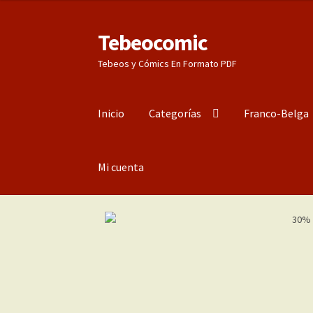
Tebeocomic
Ir
Ir
a
al
Tebeos y Cómics En Formato PDF
la
contenido
navegación
Inicio
Categorías
Franco-Belga
Mi cuenta