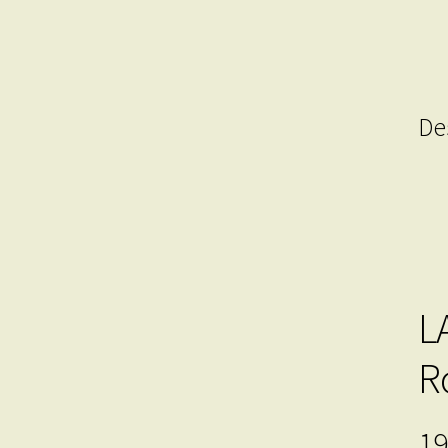
De
L
R
19