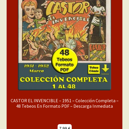
menú
Mi cuenta
hijo
CASTOR EL INVENCIBLE – 1951 – Colección Completa –
48 Tebeos En Formato PDF – Descarga Inmediata
7,99
€