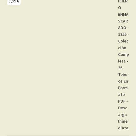
5,99
€