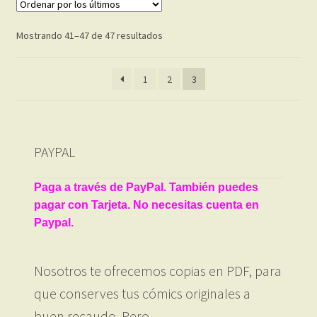
Ordenado
Mostrando 41–47 de 47 resultados
por
los
1
2
3
últimos
PAYPAL
Paga a través de PayPal. También puedes
pagar con Tarjeta. No necesitas cuenta en
Paypal.
Nosotros te ofrecemos copias en PDF, para
que conserves tus cómics originales a
buen recaudo. Pero…