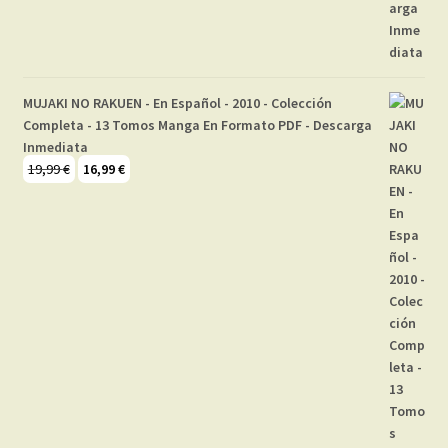
MUJAKI NO RAKUEN - En Español - 2010 - Colección
Completa - 13 Tomos Manga En Formato PDF - Descarga
Inmediata
El
El
19,99
€
16,99
€
precio
precio
original
actual
era:
es:
19,99 €.
16,99 €.