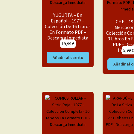
YUGURTA – En
Español – 1977 –
CHE – 19
Colección De 16 Libros
Mercocom
En Formato PDF –
Colección Co
Descarga Inmediata
3 Libros En
19,99
€
PDF – Des
Inmedi
5,99
€
Añadir al carrito
Añadir al c