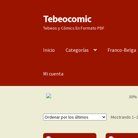
Tebeocomic
Ir
Ir
a
al
Tebeos y Cómics En Formato PDF
la
contenido
navegación
Inicio
Categorías
Franco-Belga
Mi cuenta
Mostrando 1–2