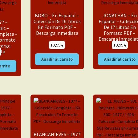
BOBO – En Español –
JONATHAN – En
Colección De 16 Libros
Español – Colecci
77 –
En Formato PDF –
De 17 Libros En
ic –
Descarga Inmediata
Formato PDF –
mpleta –
Descarga Inmedia
 Formato
19,99
€
19,99
€
carga
ata
Añadir al carrito
Añadir al carrito
arrito
BLANCANIEVES – 1977