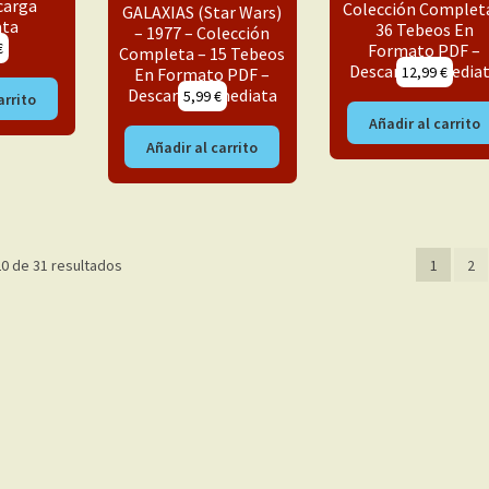
carga
Colección Complet
GALAXIAS (Star Wars)
ata
36 Tebeos En
– 1977 – Colección
€
Formato PDF –
Completa – 15 Tebeos
Descarga Inmedia
12,99
€
En Formato PDF –
Descarga Inmediata
5,99
€
arrito
Añadir al carrito
Añadir al carrito
Ordenado
0 de 31 resultados
1
2
por
los
últimos