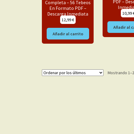
PDF – Des
Completa – 56 Tebeos
Inmedi
En Formato PDF –
10,99
Descarga Inmediata
12,99
€
Añadir al c
Añadir al carrito
Mostrando 1–2