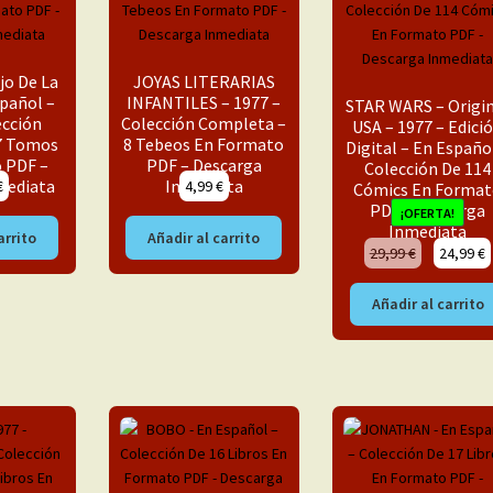
jo De La
JOYAS LITERARIAS
spañol –
INFANTILES – 1977 –
STAR WARS – Origi
ección
Colección Completa –
USA – 1977 – Edici
7 Tomos
8 Tebeos En Formato
Digital – En Españo
 PDF –
PDF – Descarga
Colección De 114
mediata
Inmediata
€
4,99
€
Cómics En Forma
PDF – Descarga
¡OFERTA!
Inmediata
arrito
Añadir al carrito
El
29,99
€
24,99
€
precio
original
Añadir al carrito
era:
29,99 €.