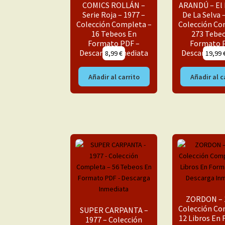
COMICS ROLLÁN –
ARANDÚ – El 
Serie Roja – 1977 –
De La Selva 
Colección Completa –
Colección Co
16 Tebeos En
273 Tebe
Formato PDF –
Formato 
Descarga Inmediata
Descarga In
8,99
€
19,99
Añadir al carrito
Añadir al c
ZORDON – 
Colección Co
SUPER CARPANTA –
12 Libros En
1977 – Colección