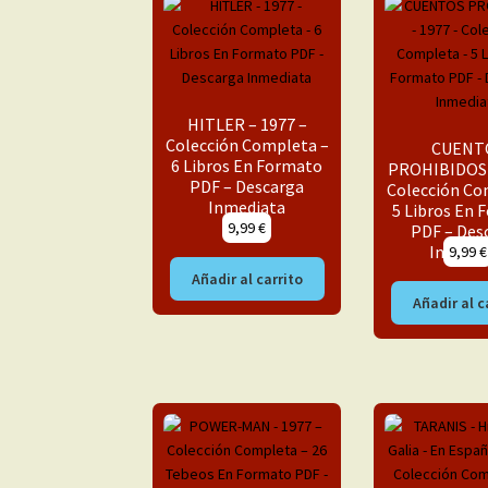
HITLER – 1977 –
Colección Completa –
CUENT
6 Libros En Formato
PROHIBIDOS 
PDF – Descarga
Colección Co
Inmediata
5 Libros En
9,99
€
PDF – Des
Inmedi
9,99
€
Añadir al carrito
Añadir al c