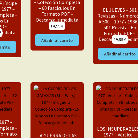
– Colección Completa
Príncipe
– 60 Fascículos En
– 1977 –
EL JUEVES – 501
Formato PDF –
mpleta –
Revistas – Números
Descarga Inmediata
os En
A 500 – 1977 / 1986
14,99
€
PDF –
501 Revistas En
mediata
€
Formato PDF –
Descarga Inmedia
29,99
€
Añadir al carrito
arrito
Añadir al carrito
1977 –
mpleta –
LOS INSUPERABLES
 Formato
1977 – Vértice –
LA GUERRA DE LAS