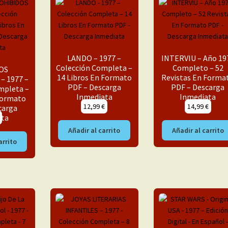
LANDO – 1977 –
INTERVIU – Año 19
Colección Completa –
Completo – 52
OS
14 Libros En Formato
Revistas En Forma
– 1977 –
PDF – Descarga
PDF – Descarga
mpleta –
Inmediata
Inmediata
 Formato
12,99
€
14,99
€
carga
ata
Añadir al carrito
Añadir al carrito
arrito