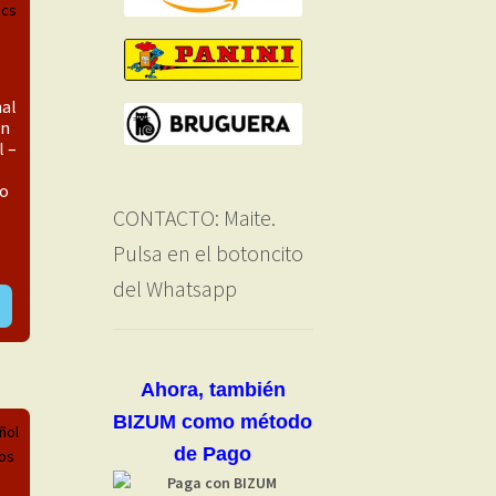
nal
ón
l –
to
CONTACTO: Maite.
Pulsa en el botoncito
El
precio
del Whatsapp
actual
es:
24,99 €.
Ahora, también
BIZUM como método
de Pago