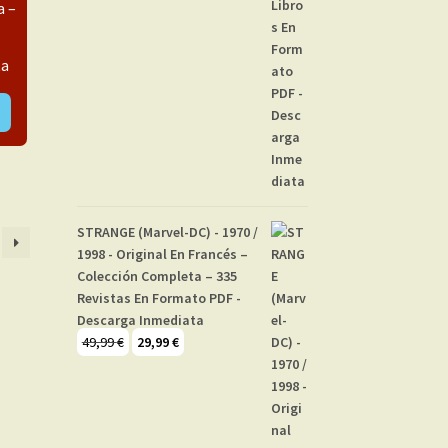
a –
ta
STRANGE (Marvel-DC) - 1970 /
1998 - Original En Francés –
Colección Completa – 335
Revistas En Formato PDF -
Descarga Inmediata
El
El
49,99
€
29,99
€
precio
precio
original
actual
era:
es:
49,99 €.
29,99 €.