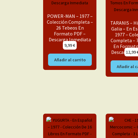
POWER-MAN – 1977 –
Colección Completa –
TARANIS – Hi
26 Tebeos En
Galia – En E
Formato PDF –
1977 – Col
Descarga Inmediata
Completa – 
9,99
€
En Formato
Descarga In
12,99
Añadir al carrito
Añadir al c