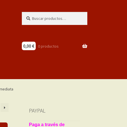
Buscar
Buscar
por:
0,00
€
0 productos
PAYPAL
Paga a través de