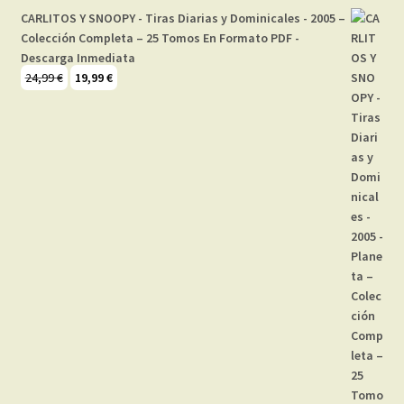
CARLITOS Y SNOOPY - Tiras Diarias y Dominicales - 2005 –
Colección Completa – 25 Tomos En Formato PDF -
Descarga Inmediata
El
El
24,99
€
19,99
€
precio
precio
original
actual
era:
es:
24,99 €.
19,99 €.