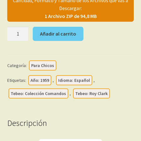
Cantidad, Formato y Tamaño de los Archivos que vas a
menú
Mi cuenta
Descargar:
hijo
1 Archivo ZIP de 94,8 MB
ROY
Añadir al carrito
CLARK
–
1959
-
Categoría:
Para Chicos
Colección
Completa
Etiquetas:
Año: 1959
,
Idioma: Español
,
–
26
Tebeo: Colección Comandos
,
Tebeo: Roy Clark
Tebeos
En
Formato
Descripción
PDF
-
Descarga