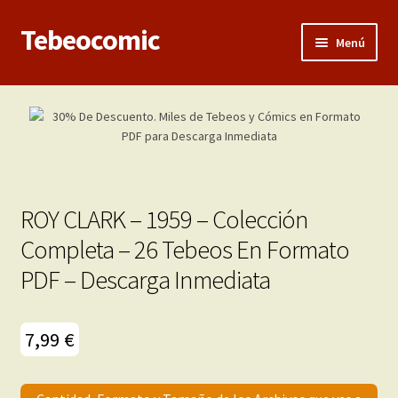
Tebeocomic
Ir
Ir
Menú
a
al
la
contenido
Inicio
navegación
Expandi
Categorías
el
menú
Franco-Belga
hijo
ROY CLARK – 1959 – Colección
Adultos
Completa – 26 Tebeos En Formato
PDF – Descarga Inmediata
Porno 3D
Inéditas
7,99
€
Expandi
Demos
el