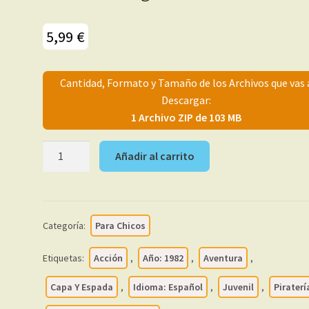
5,99
€
Cantidad, Formato y Tamaño de los Archivos que vas 
Descargar:
1 Archivo ZIP de 103 MB
CAPITÁN
Añadir al carrito
CORAJE
-
1982
–
Categoría:
Para Chicos
Colección
Completa
Etiquetas:
Acción
,
Año: 1982
,
Aventura
,
–
16
Capa Y Espada
,
Idioma: Español
,
Juvenil
,
Piraterí
Tebeos