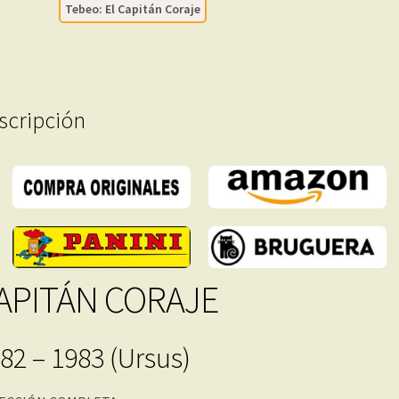
Tebeo: El Capitán Coraje
En
Formato
PDF
-
Descarga
scripción
Inmediata
cantidad
APITÁN CORAJE
82 – 1983 (Ursus)