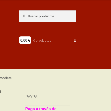
Buscar
Buscar
por:
0,00
€
0 productos
n
PAYPAL
Paga a través de