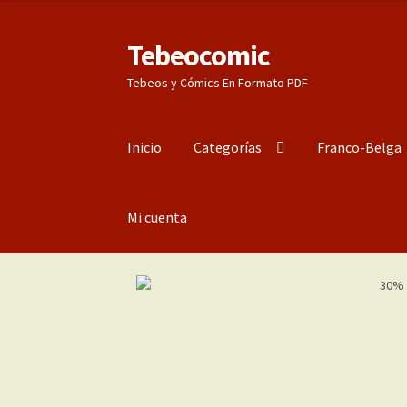
Tebeocomic
Ir
Ir
a
al
Tebeos y Cómics En Formato PDF
la
contenido
navegación
Inicio
Categorías
Franco-Belga
Mi cuenta