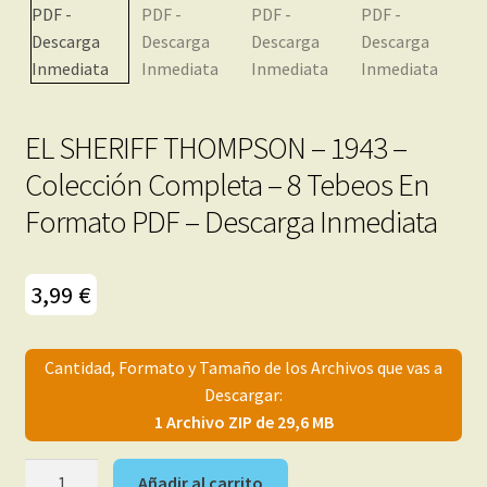
menú
Mi cuenta
hijo
EL SHERIFF THOMPSON – 1943 –
Colección Completa – 8 Tebeos En
Formato PDF – Descarga Inmediata
3,99
€
Cantidad, Formato y Tamaño de los Archivos que vas a
Descargar:
1 Archivo ZIP de 29,6 MB
EL
Añadir al carrito