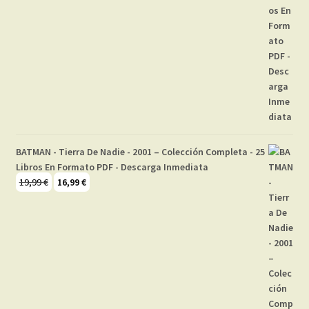
BATMAN - Tierra De Nadie - 2001 – Colección Completa - 25
Libros En Formato PDF - Descarga Inmediata
El
El
19,99
€
16,99
€
precio
precio
original
actual
era:
es:
19,99 €.
16,99 €.