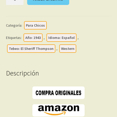
SHERIFF
THOMPSON
-
1943
Categoría:
Para Chicos
-
Colección
Etiquetas:
Año: 1943
,
Idioma: Español
,
Completa
–
Tebeo: El Sheriff Thompson
,
Western
8
Tebeos
En
Descripción
Formato
PDF
-
Descarga
Inmediata
cantidad