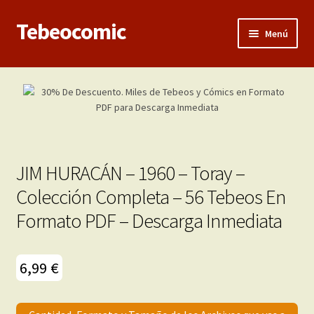
Tebeocomic
Ir
Ir
Menú
a
al
la
contenido
Inicio
navegación
Expandi
Categorías
el
menú
Franco-Belga
hijo
JIM HURACÁN – 1960 – Toray –
Adultos
Colección Completa – 56 Tebeos En
Formato PDF – Descarga Inmediata
Porno 3D
Inéditas
6,99
€
Expandi
Demos
el