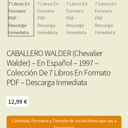
menú
Mi cuenta
hijo
CABALLERO WALDER (Chevalier
Walder) – En Español – 1997 –
Colección De 7 Libros En Formato
PDF – Descarga Inmediata
12,99
€
Cantidad, Formato y Tamaño de los Archivos que vas a
Descargar: