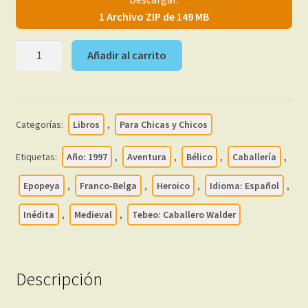
1 Archivo ZIP de 149 MB
CABALLERO
Añadir al carrito
WALDER
(Chevalier
Walder)
-
Categorías:
Libros
,
Para Chicas y Chicos
En
Español
Etiquetas:
Año: 1997
,
Aventura
,
Bélico
,
Caballería
,
–
1997
Epopeya
,
Franco-Belga
,
Heroico
,
Idioma: Español
,
-
Inédita
,
Medieval
,
Tebeo: Caballero Walder
Colección
De
7
Libros
Descripción
En
Formato