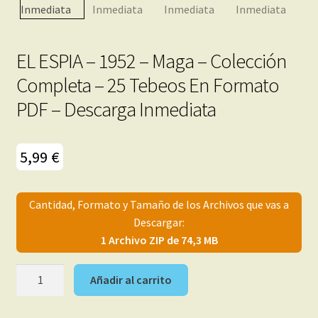
menú
Mi cuenta
hijo
EL ESPIA – 1952 – Maga – Colección
Completa – 25 Tebeos En Formato
PDF – Descarga Inmediata
5,99
€
Cantidad, Formato y Tamaño de los Archivos que vas a
Descargar:
1 Archivo ZIP de 74,3 MB
EL
Añadir al carrito
ESPIA
-