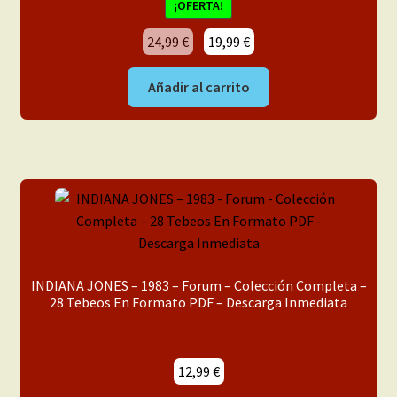
¡OFERTA!
El
El
24,99
€
19,99
€
precio
precio
original
actual
Añadir al carrito
era:
es:
24,99 €.
19,99 €.
INDIANA JONES – 1983 – Forum – Colección Completa –
28 Tebeos En Formato PDF – Descarga Inmediata
12,99
€