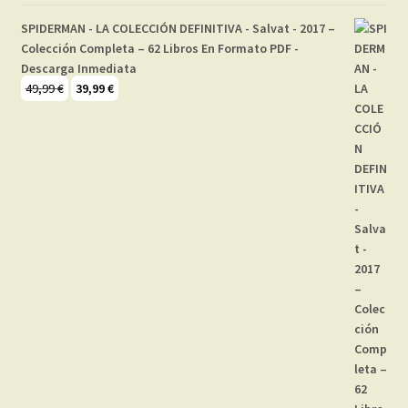
SPIDERMAN - LA COLECCIÓN DEFINITIVA - Salvat - 2017 –
Colección Completa – 62 Libros En Formato PDF -
Descarga Inmediata
El
El
49,99
€
39,99
€
precio
precio
original
actual
era:
es:
49,99 €.
39,99 €.