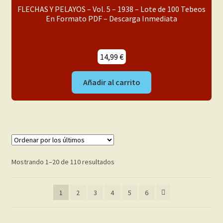
FLECHAS Y PELAYOS – Vol. 5 – 1938 – Lote de 100 Tebeos
En Formato PDF – Descarga Inmediata
14,99
€
Añadir al carrito
Ordenado
Mostrando 1–20 de 110 resultados
por
los
1
2
3
4
5
6
últimos