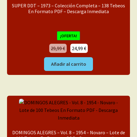
SUPER DDT – 1973 – Colección Completa – 138 Tebeos
En Formato PDF – Descarga Inmediata
¡OFERTA!
El
El
29,99
€
24,99
€
precio
precio
original
actual
Añadir al carrito
era:
es:
29,99 €.
24,99 €.
DOMINGOS ALEGRES – Vol. 8 – 1954 – Novaro – Lote de