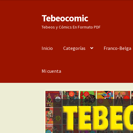
Tebeocomic
Ir
Ir
a
al
Tebeos y Cómics En Formato PDF
la
contenido
navegación
Inicio
Categorías
Franco-Belga
Mi cuenta