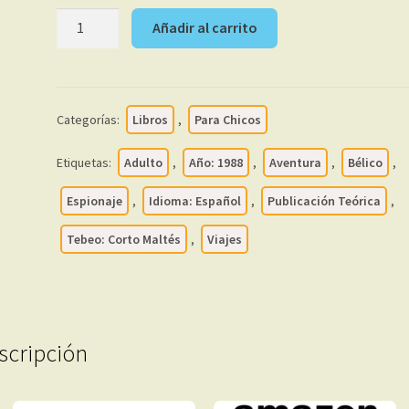
24,99 €.
19,99 €.
CORTO
Añadir al carrito
MALTÉS
–
1988
-
Categorías:
Libros
,
Para Chicos
Colección
Completa
Etiquetas:
Adulto
,
Año: 1988
,
Aventura
,
Bélico
,
-
19
Espionaje
,
Idioma: Español
,
Publicación Teórica
,
Ejemplares
Tebeo: Corto Maltés
,
Viajes
En
Formato
PDF
-
Descarga
scripción
Inmediata
cantidad