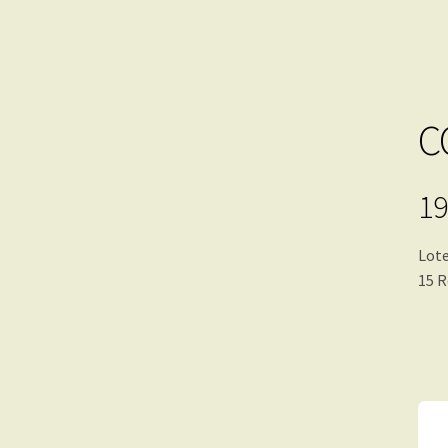
C
19
Lote
15 R