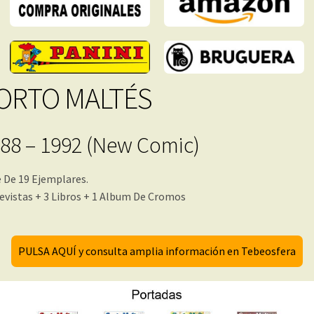
ORTO MALTÉS
88 – 1992 (New Comic)
 De 19 Ejemplares.
evistas + 3 Libros + 1 Album De Cromos
PULSA AQUÍ y consulta amplia información en Tebeosfera