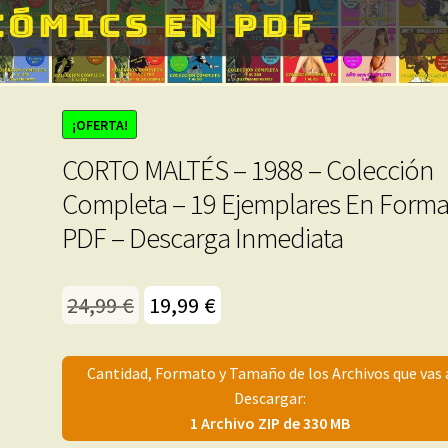
¡OFERTA!
CORTO MALTÉS – 1988 – Colección
Completa – 19 Ejemplares En Form
PDF – Descarga Inmediata
El
El
24,99
€
19,99
€
precio
precio
original
actual
Cantidad, Formato y Tamaño de los Archivos que vas 
Descargar:
era:
es:
1 Archivo ZIP de 330 MB