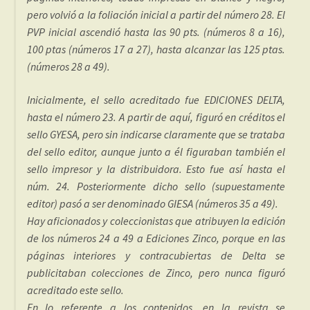
pero volvió a la foliación inicial a partir del número 28. El
PVP inicial ascendió hasta las 90 pts. (números 8 a 16),
100 ptas (números 17 a 27), hasta alcanzar las 125 ptas.
(números 28 a 49).
Inicialmente, el sello acreditado fue EDICIONES DELTA,
hasta el número 23. A partir de aquí, figuró en créditos el
sello GYESA, pero sin indicarse claramente que se trataba
del sello editor, aunque junto a él figuraban también el
sello impresor y la distribuidora. Esto fue así hasta el
núm. 24. Posteriormente dicho sello (supuestamente
editor) pasó a ser denominado GIESA (números 35 a 49).
Hay aficionados y coleccionistas que atribuyen la edición
de los números 24 a 49 a Ediciones Zinco, porque en las
páginas interiores y contracubiertas de Delta se
publicitaban colecciones de Zinco, pero nunca figuró
acreditado este sello.
En lo referente a los contenidos, en la revista se