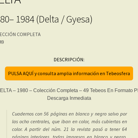
80– 1984 (Delta / Gyesa)
ECCIÓN COMPLETA
 49
DESCRIPCIÓN:
PULSA AQUÍ y consulta amplia información en Tebeosfera
Cuadernos con 56 páginas en blanco y negro salvo por
las ocho centrales, que iban en color, más cubiertas en
color. A partir del núm. 21 la revista pasó a tener 64
páginas interiores, todas impresas en blanco y negro,