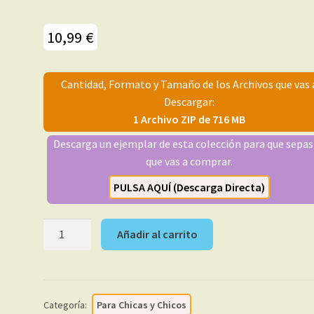
10,99
€
Cantidad, Formato y Tamaño de los Archivos que vas 
Descargar:
1 Archivo ZIP de 716 MB
Descarga un ejemplar de esta colección para que sepas
que vas a comprar.
PULSA AQUÍ (Descarga Directa)
DELTA
Añadir al carrito
–
1980
–
Colección
Categoría:
Para Chicas y Chicos