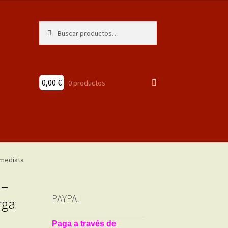
Buscar
Buscar
por:
0,00
€
0 productos
 –
PAYPAL
rga
Paga a través de