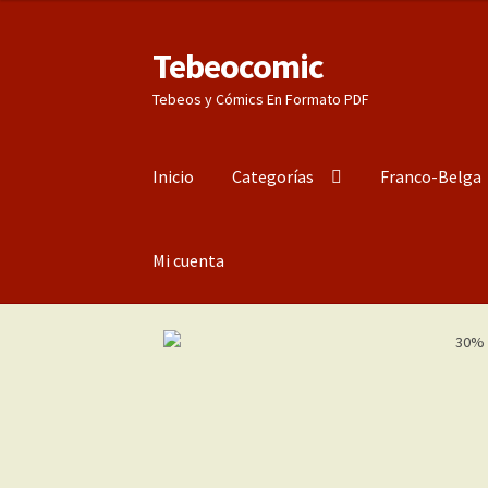
Tebeocomic
Ir
Ir
a
al
Tebeos y Cómics En Formato PDF
la
contenido
navegación
Inicio
Categorías
Franco-Belga
Mi cuenta