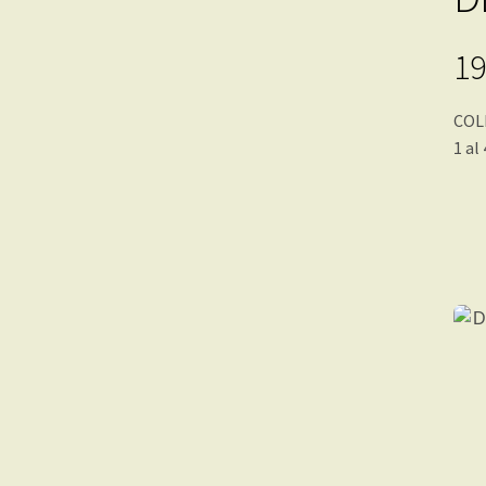
19
COL
1 al