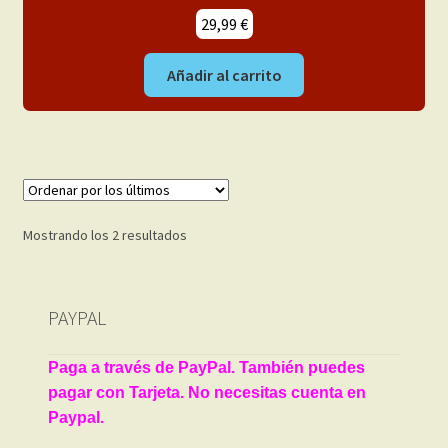
29,99
€
Añadir al carrito
Ordenado
Mostrando los 2 resultados
por
los
últimos
PAYPAL
Paga a través de PayPal. También puedes
pagar con Tarjeta. No necesitas cuenta en
Paypal.