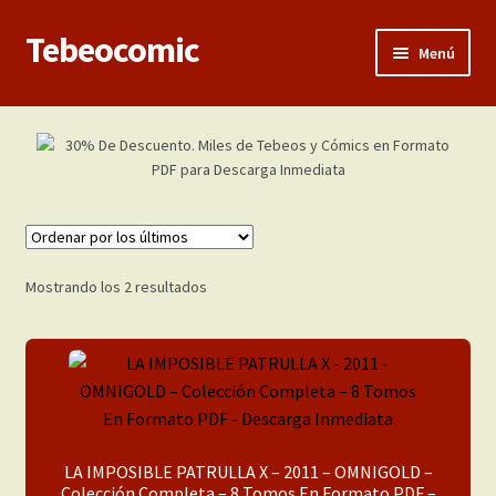
Tebeocomic
Ir
Ir
Menú
a
al
la
contenido
Inicio
navegación
Categorías
Franco-Belga
Adultos
Ordenado
Mostrando los 2 resultados
por
los
Porno 3D
últimos
Inéditas
Demos
LA IMPOSIBLE PATRULLA X – 2011 – OMNIGOLD –
Colección Completa – 8 Tomos En Formato PDF –