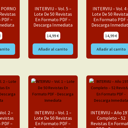
S PORNO
INTERVIU – Vol. 5 –
INTERVIU – Vol. 4 
 Revistas
Lote De 50 Revistas
Lote De 50 Revista
 PDF –
En Formato PDF –
En Formato PDF 
mediata
Descarga Inmediata
Descarga Inmedia
€
14,99
€
14,99
€
arrito
Añadir al carrito
Añadir al carrito
ol. 2 –
INTERVIU – Vol. 1 –
INTERVIU – Año 19
evistas
Lote De 50 Revistas
Completo – 52
 PDF –
En Formato PDF –
Revistas En Forma