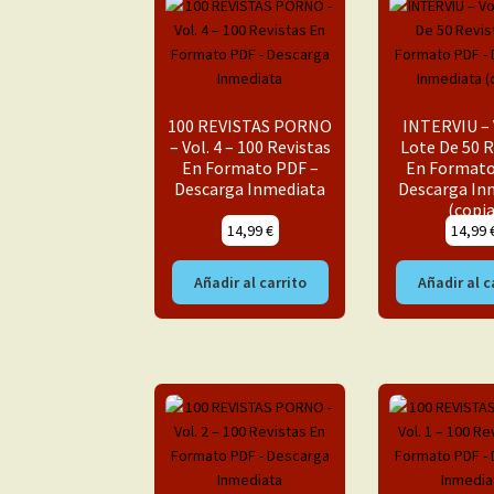
100 REVISTAS PORNO
INTERVIU – V
– Vol. 4 – 100 Revistas
Lote De 50 R
En Formato PDF –
En Formato
Descarga Inmediata
Descarga In
(copia
14,99
€
14,99
Añadir al carrito
Añadir al c