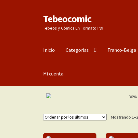
Tebeocomic
Ir
Ir
a
al
Tebeos y Cómics En Formato PDF
la
contenido
navegación
Inicio
Categorías
Franco-Belga
Mi cuenta
Mostrando 1–2