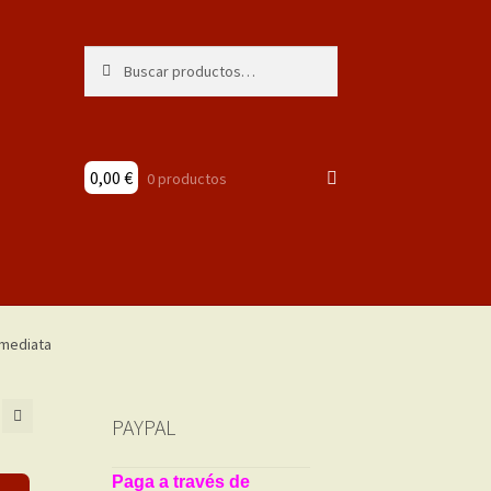
Buscar
Buscar
por:
0,00
€
0 productos
PAYPAL
Paga a través de