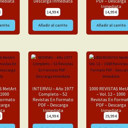
mediata
Descarga Inmediata
PDF – Descarga
Inmediata
€
14,99
€
14,99
€
arrito
Añadir al carrito
Añadir al carrito
S MetArt
INTERVIU – Año 1977
1000 REVISTAS Met
– 1000
Completo – 52
– Vol. 12 – 1000
 Formato
Revistas En Formato
Revistas En Forma
carga
PDF – Descarga
PDF – Descarga
ata
Inmediata
Inmediata
€
14,99
€
29,99
€