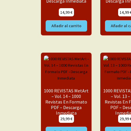
Descarga Inmediata
Descarga In
14,99
€
14,99
Añadir al carrito
Añadir al c
1000 REVISTAS MetArt
1000 REVISTA
– Vol. 14 – 1000
– Vol. 13 
Revistas En Formato
Revistas En
PDF – Descarga
PDF – Des
Inmediata
Inmedi
29,99
€
29,99