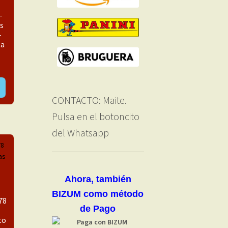
–
s
–
ta
CONTACTO: Maite.
Pulsa en el botoncito
del Whatsapp
Ahora, también
BIZUM como método
78
de Pago
to