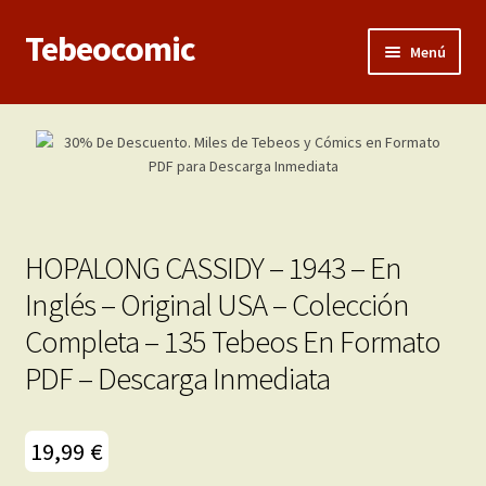
Tebeocomic
Ir
Ir
Menú
a
al
la
contenido
Inicio
navegación
Expandi
Categorías
el
menú
Franco-Belga
hijo
HOPALONG CASSIDY – 1943 – En
Adultos
Inglés – Original USA – Colección
Completa – 135 Tebeos En Formato
Porno 3D
PDF – Descarga Inmediata
Inéditas
Expandi
19,99
€
Demos
el