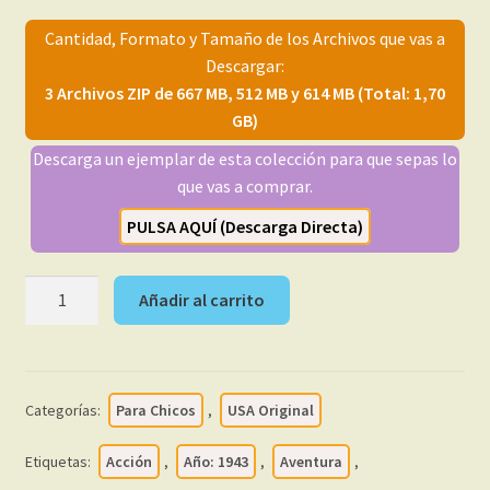
menú
Mi cuenta
Cantidad, Formato y Tamaño de los Archivos que vas a
hijo
Descargar:
3 Archivos ZIP de 667 MB, 512 MB y 614 MB (Total: 1,70
GB)
Descarga un ejemplar de esta colección para que sepas lo
que vas a comprar.
PULSA AQUÍ (Descarga Directa)
HOPALONG
Añadir al carrito
CASSIDY
–
1943
-
Categorías:
Para Chicos
,
USA Original
En
Inglés
Etiquetas:
Acción
,
Año: 1943
,
Aventura
,
–