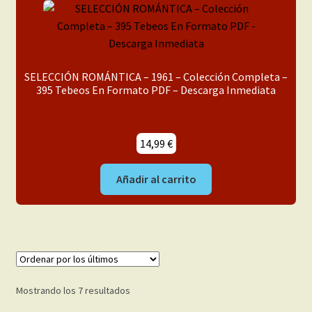
SELECCIÓN ROMÁNTICA – 1961 – Colección Completa –
395 Tebeos En Formato PDF – Descarga Inmediata
14,99
€
Añadir al carrito
Ordenado
Mostrando los 7 resultados
por