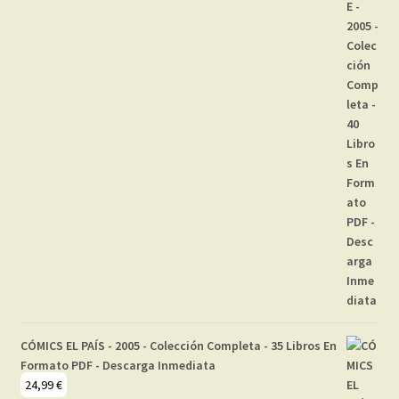
era:
es:
29,99 €.
24,99 €.
CÓMICS EL PAÍS - 2005 - Colección Completa - 35 Libros En
Formato PDF - Descarga Inmediata
24,99
€