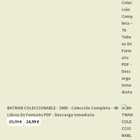
BATMAN COLECCIONABLE - 2005 - Colección Completa - 40
Libros En Formato PDF - Descarga Inmediata
El
El
29,99
€
24,99
€
precio
precio
original
actual