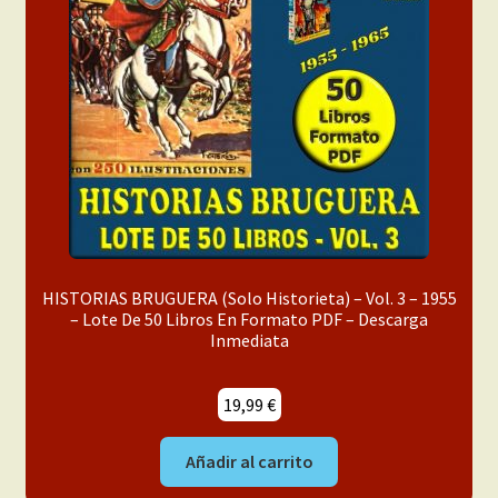
menú
Mi cuenta
hijo
HISTORIAS BRUGUERA (Solo Historieta) – Vol. 3 – 1955
– Lote De 50 Libros En Formato PDF – Descarga
Inmediata
19,99
€
Añadir al carrito