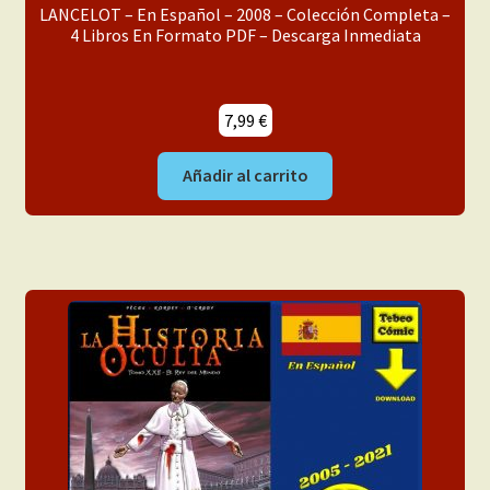
LANCELOT – En Español – 2008 – Colección Completa –
4 Libros En Formato PDF – Descarga Inmediata
7,99
€
Añadir al carrito