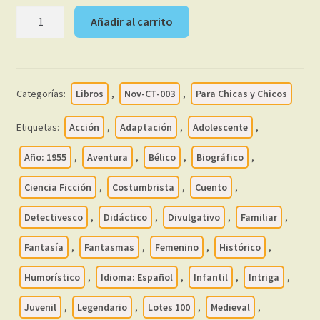
HISTORIAS
Añadir al carrito
BRUGUERA
(Solo
Historieta)
-
Categorías:
Libros
,
Nov-CT-003
,
Para Chicas y Chicos
Vol.
2
Etiquetas:
Acción
,
Adaptación
,
Adolescente
,
-
1955
Año: 1955
,
Aventura
,
Bélico
,
Biográfico
,
–
Ciencia Ficción
,
Costumbrista
,
Cuento
,
Lote
De
Detectivesco
,
Didáctico
,
Divulgativo
,
Familiar
,
50
Libros
Fantasía
,
Fantasmas
,
Femenino
,
Histórico
,
En
Humorístico
,
Idioma: Español
,
Infantil
,
Intriga
,
Formato
PDF
Juvenil
,
Legendario
,
Lotes 100
,
Medieval
,
-