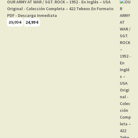
OUR ARMY AT WAR / SGT. ROCK – 1952 - En Inglés – USA
Original - Colección Completa – 422 Tebeos En Formato
PDF - Descarga Inmediata
El
El
29,99
€
24,99
€
precio
precio
original
actual
era:
es:
29,99 €.
24,99 €.