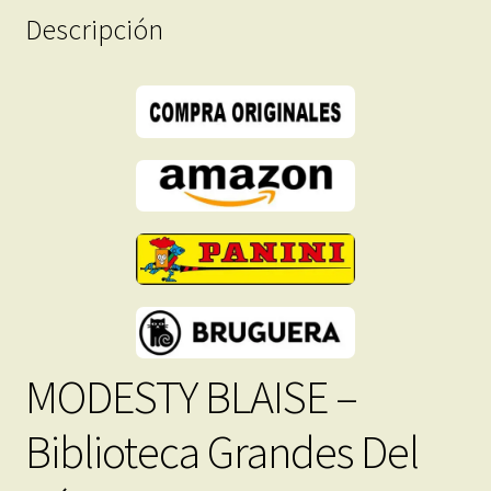
Descripción
-
Descarga
Inmediata
cantidad
MODESTY BLAISE –
Biblioteca Grandes Del