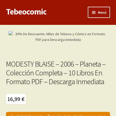
Tebeocomic
Ir
Ir
Menú
a
al
la
contenido
Inicio
navegación
Expandi
Categorías
el
menú
Franco-Belga
hijo
MODESTY BLAISE – 2006 – Planeta –
Adultos
Colección Completa – 10 Libros En
Formato PDF – Descarga Inmediata
Porno 3D
Inéditas
16,99
€
Expandi
Demos
el