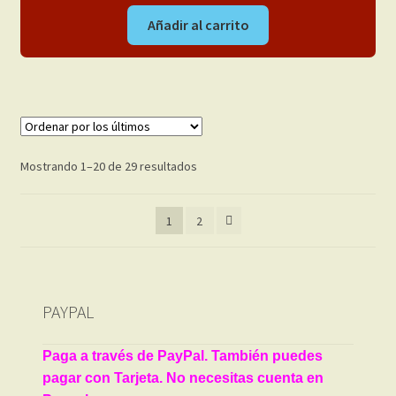
Añadir al carrito
Ordenado
Mostrando 1–20 de 29 resultados
por
los
1
2
últimos
PAYPAL
Paga a través de PayPal. También puedes
pagar con Tarjeta. No necesitas cuenta en