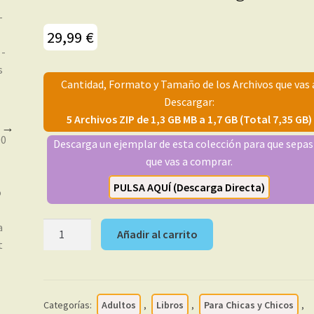
29,99
€
Cantidad, Formato y Tamaño de los Archivos que vas 
Descargar:
5 Archivos ZIP de 1,3 GB MB a 1,7 GB (Total 7,35 GB)
Descarga un ejemplar de esta colección para que sepas
que vas a comprar.
PULSA AQUÍ (Descarga Directa)
EL
Añadir al carrito
JUEVES
–
500
Revistas
Categorías:
Adultos
,
Libros
,
Para Chicas y Chicos
,