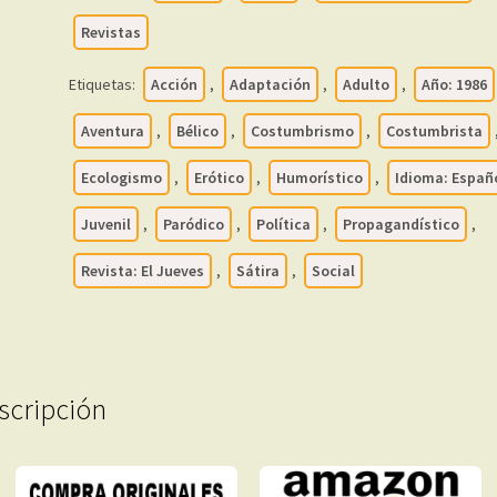
-
Números
Revistas
501
A
Etiquetas:
Acción
,
Adaptación
,
Adulto
,
Año: 1986
1000
Aventura
,
Bélico
,
Costumbrismo
,
Costumbrista
-
1986
Ecologismo
,
Erótico
,
Humorístico
,
Idioma: Españ
/
1996
Juvenil
,
Paródico
,
Política
,
Propagandístico
,
-
Revista: El Jueves
,
Sátira
,
Social
500
Revistas
En
Formato
PDF
scripción
-
Descarga
Inmediata