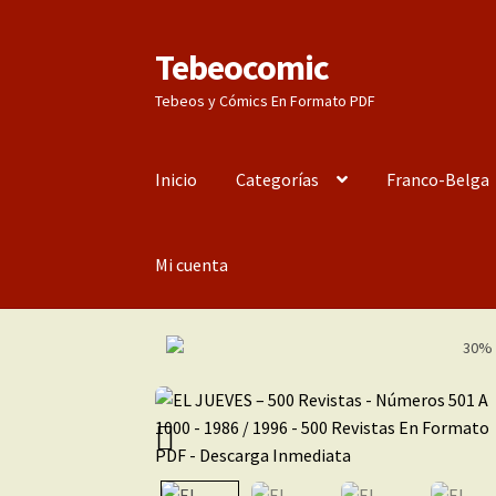
Tebeocomic
Ir
Ir
a
al
Tebeos y Cómics En Formato PDF
la
contenido
navegación
Inicio
Categorías
Franco-Belga
Mi cuenta