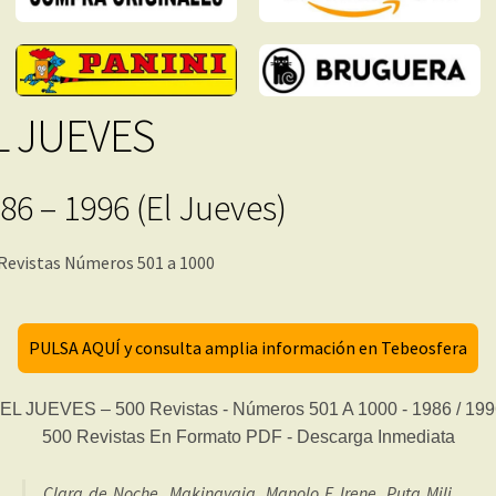
cantidad
L JUEVES
86 – 1996 (El Jueves)
Revistas Números 501 a 1000
PULSA AQUÍ y consulta amplia información en Tebeosfera
Clara de Noche, Makinavaja, Manolo E Irene, Puta Mili,