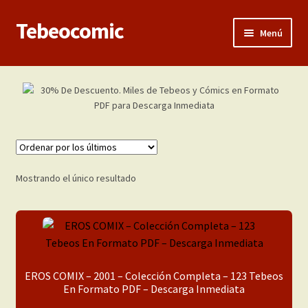
Tebeocomic
Ir
Ir
Menú
a
al
la
contenido
Inicio
navegación
Expandi
Categorías
el
menú
Franco-Belga
hijo
Adultos
Mostrando el único resultado
Porno 3D
Inéditas
EROS COMIX – 2001 – Colección Completa – 123 Tebeos
Expandi
Demos
En Formato PDF – Descarga Inmediata
el