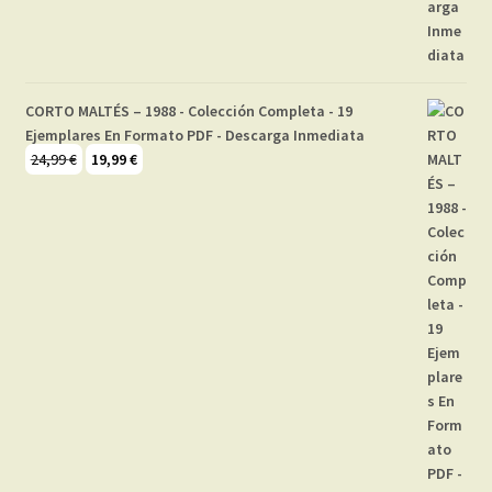
CORTO MALTÉS – 1988 - Colección Completa - 19
Ejemplares En Formato PDF - Descarga Inmediata
El
El
24,99
€
19,99
€
precio
precio
original
actual
era:
es:
24,99 €.
19,99 €.