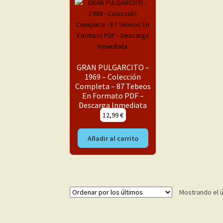
GRAN PULGARCITO –
1969 – Colección
Completa – 87 Tebeos
En Formato PDF –
Descarga Inmediata
12,99
€
Añadir al carrito
Mostrando el ú