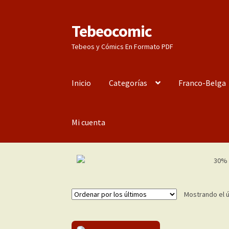
Tebeocomic
Ir
Ir
a
al
Tebeos y Cómics En Formato PDF
la
contenido
navegación
Inicio
Categorías
Franco-Belga
Mi cuenta
Mostrando el ú