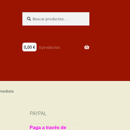
Buscar
Buscar
por:
0,00
€
0 productos
PAYPAL
Paga a través de