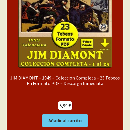
menú
Mi cuenta
hijo
JIM DIAMONT – 1949 – Colección Completa – 23 Tebeos
En Formato PDF – Descarga Inmediata
5,99
€
Añadir al carrito