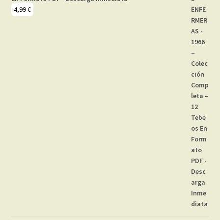
4,99
€