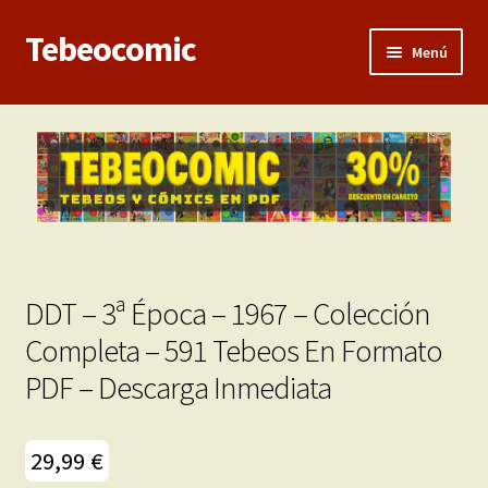
Tebeocomic
Ir
Ir
Menú
a
al
la
contenido
Inicio
navegación
Expandi
Categorías
el
menú
Franco-Belga
hijo
Adultos
DDT – 3ª Época – 1967 – Colección
Porno 3D
Completa – 591 Tebeos En Formato
PDF – Descarga Inmediata
Inéditas
Expandi
Demos
29,99
€
el