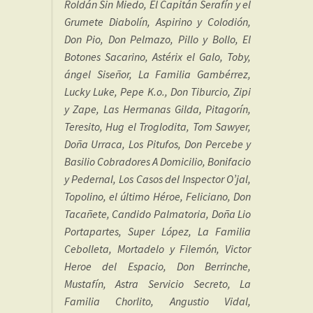
Roldán Sin Miedo, El Capitán Serafín y el
Grumete Diabolín, Aspirino y Colodión,
Don Pio, Don Pelmazo, Pillo y Bollo, El
Botones Sacarino, Astérix el Galo, Toby,
ángel Siseñor, La Familia Gambérrez,
Lucky Luke, Pepe K.o., Don Tiburcio, Zipi
y Zape, Las Hermanas Gilda, Pitagorín,
Teresito, Hug el Troglodita, Tom Sawyer,
Doña Urraca, Los Pitufos, Don Percebe y
Basilio Cobradores A Domicilio, Bonifacio
y Pedernal, Los Casos del Inspector O’jal,
Topolino, el último Héroe, Feliciano, Don
Tacañete, Candido Palmatoria, Doña Lio
Portapartes, Super López, La Familia
Cebolleta, Mortadelo y Filemón, Victor
Heroe del Espacio, Don Berrinche,
Mustafín, Astra Servicio Secreto, La
Familia Chorlito, Angustio Vidal,