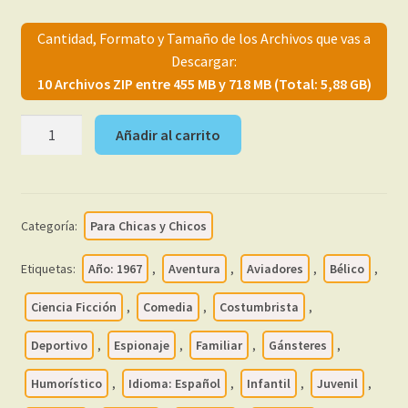
menú
Mi cuenta
hijo
Cantidad, Formato y Tamaño de los Archivos que vas a
Descargar:
10 Archivos ZIP entre 455 MB y 718 MB (Total: 5,88 GB)
DDT
Añadir al carrito
-
3ª
Época
–
Categoría:
Para Chicas y Chicos
1967
-
Etiquetas:
Año: 1967
,
Aventura
,
Aviadores
,
Bélico
,
Colección
Completa
Ciencia Ficción
,
Comedia
,
Costumbrista
,
–
Deportivo
,
Espionaje
,
Familiar
,
Gánsteres
,
591
Tebeos
Humorístico
,
Idioma: Español
,
Infantil
,
Juvenil
,
En