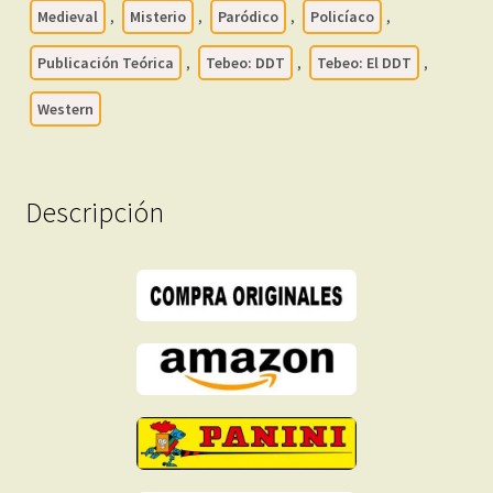
Formato
Medieval
,
Misterio
,
Paródico
,
Policíaco
,
PDF
Publicación Teórica
,
Tebeo: DDT
,
Tebeo: El DDT
,
-
Descarga
Western
Inmediata
cantidad
Descripción