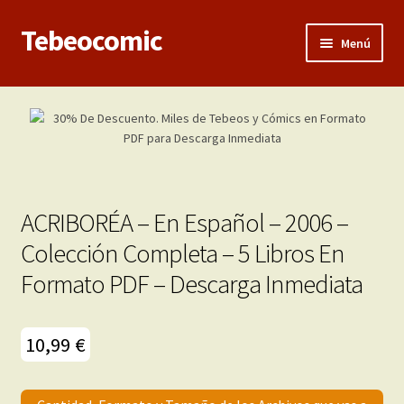
Tebeocomic
Ir
Ir
Menú
a
al
la
contenido
Inicio
navegación
Expandi
Categorías
el
menú
Franco-Belga
hijo
ACRIBORÉA – En Español – 2006 –
Adultos
Colección Completa – 5 Libros En
Formato PDF – Descarga Inmediata
Porno 3D
Inéditas
10,99
€
Expandi
Demos
el