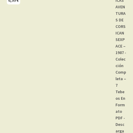
6,99
€