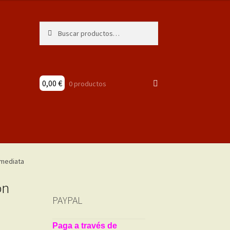
Buscar
Buscar
por:
0,00
€
0 productos
ón
PAYPAL
Paga a través de