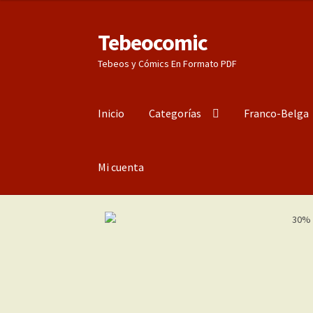
Tebeocomic
Ir
Ir
a
al
Tebeos y Cómics En Formato PDF
la
contenido
navegación
Inicio
Categorías
Franco-Belga
Mi cuenta