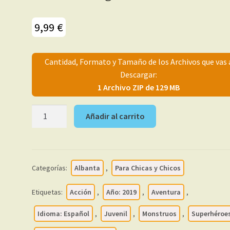
9,99
€
Cantidad, Formato y Tamaño de los Archivos que vas 
Descargar:
1 Archivo ZIP de 129 MB
CAPITANA
Añadir al carrito
MARVEL
-
2019
-
Categorías:
Albanta
,
Para Chicas y Chicos
Colección
Completa
Etiquetas:
Acción
,
Año: 2019
,
Aventura
,
-
17
Idioma: Español
,
Juvenil
,
Monstruos
,
Superhéroe
Cómics