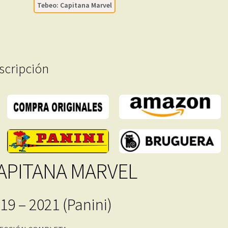
Tebeo: Capitana Marvel
En
Formato
PDF
-
Descarga
scripción
Inmediata
cantidad
APITANA MARVEL
19 – 2021 (Panini)