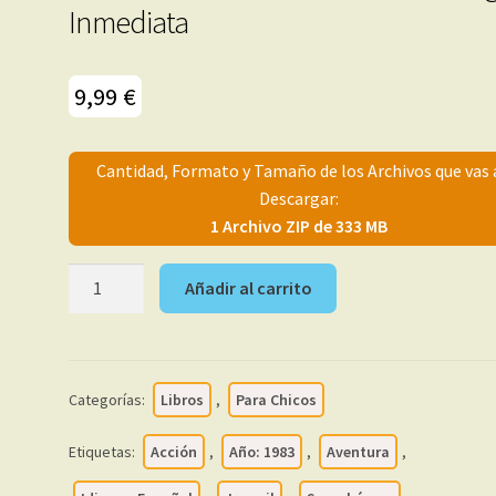
Inmediata
9,99
€
Cantidad, Formato y Tamaño de los Archivos que vas 
Descargar:
1 Archivo ZIP de 333 MB
COLECCIÓN
Añadir al carrito
EXTRA
SUPERHÉROES
-
1983
Categorías:
Libros
,
Para Chicos
-
Forum
Etiquetas:
Acción
,
Año: 1983
,
Aventura
,
-