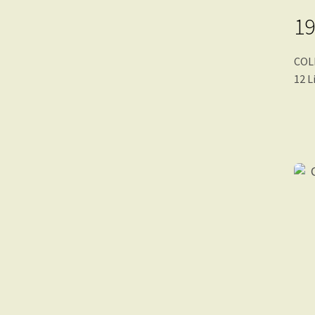
19
COL
12 L