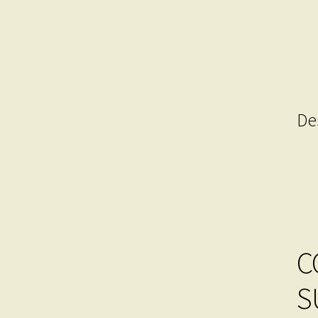
De
C
S