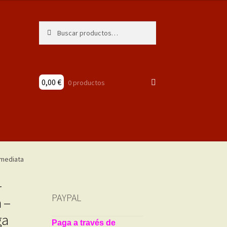
Buscar
Buscar
por:
0,00
€
0 productos
–
PAYPAL
 –
ga
Paga a través de