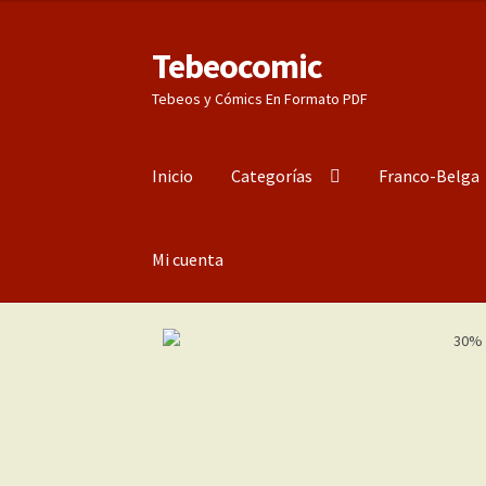
Tebeocomic
Ir
Ir
a
al
Tebeos y Cómics En Formato PDF
la
contenido
navegación
Inicio
Categorías
Franco-Belga
Mi cuenta