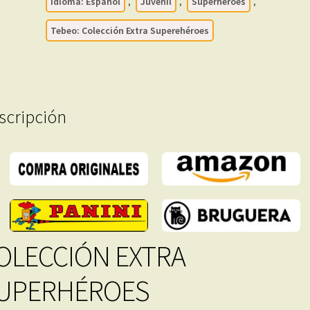
Colección
Idioma: Español
,
Juvenil
,
Superhéroes
,
Completa
Tebeo: Colección Extra Superehéroes
-
12
Libros
En
Formato
scripción
PDF
-
Descarga
Inmediata
cantidad
OLECCIÓN EXTRA
UPERHÉROES