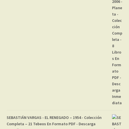
original
actual
era:
es:
16,99 €.
14,99 €.
SEBASTIÁN VARGAS - EL RENEGADO – 1954 - Colección
Completa – 21 Tebeos En Formato PDF - Descarga