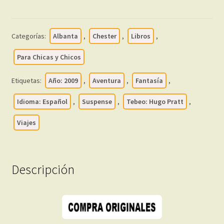
PRATT
–
2009
Categorías:
Albanta
,
Chester
,
Libros
,
-
Colección
Para Chicas y Chicos
De
13
Etiquetas:
Año: 2009
,
Aventura
,
Fantasía
,
Libros
Idioma: Español
,
Suspense
,
Tebeo: Hugo Pratt
,
En
Formato
Viajes
PDF
-
Descarga
Descripción
Inmediata
cantidad