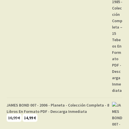
JAMES BOND 007 - 2006 - Planeta - Colección Completa - 8
Libros En Formato PDF - Descarga Inmediata
El
El
16,99
€
14,99
€
precio
precio