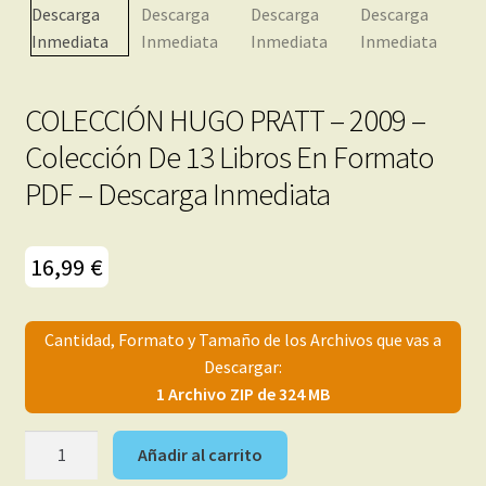
menú
Mi cuenta
hijo
COLECCIÓN HUGO PRATT – 2009 –
Colección De 13 Libros En Formato
PDF – Descarga Inmediata
16,99
€
Cantidad, Formato y Tamaño de los Archivos que vas a
Descargar:
1 Archivo ZIP de 324 MB
COLECCIÓN
Añadir al carrito
HUGO