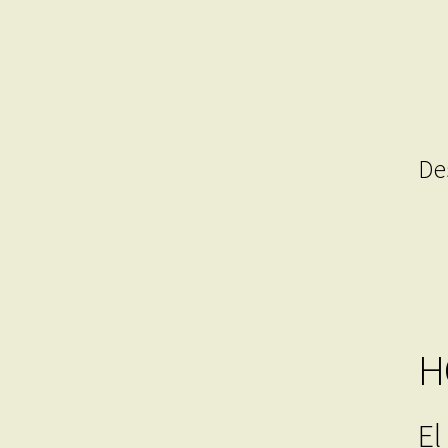
De
H
El