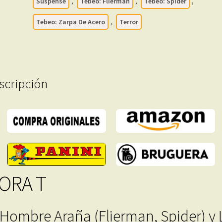
–
Suspense
,
Tebeo: Flierman
,
Tebeo: Spider
,
1975
Tebeo: Zarpa De Acero
,
Terror
-
Colección
Completa
–
12
scripción
Tebeos
En
Formato
PDF
-
Descarga
Inmediata
cantidad
ORA T
 Hombre Araña (Flierman, Spider) y 