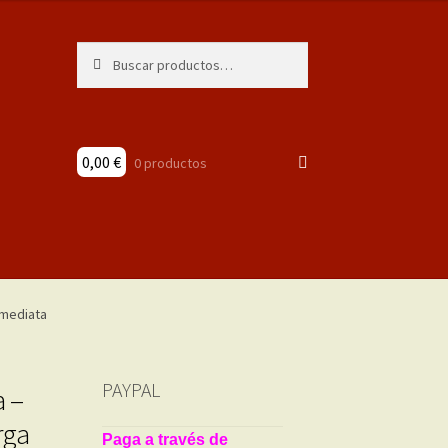
Buscar
Buscar
por:
0,00
€
0 productos
PAYPAL
 –
rga
Paga a través de