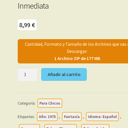
Inmediata
8,99
€
Cantidad, Formato y Tamaño de los Archivos que vas 
Descargar:
1 Archivo ZIP de 177 MB
HORA
Añadir al carrito
T
-
FLIERMAN
-
Categoría:
Para Chicos
ZARPA
DE
Etiquetas:
Año: 1975
,
Fantasía
,
Idioma: Español
,
ACERO