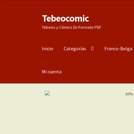
Tebeocomic
Ir
Ir
a
al
Tebeos y Cómics En Formato PDF
la
contenido
navegación
Inicio
Categorías
Franco-Belga
Mi cuenta