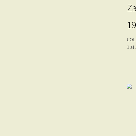
Za
19
COL
1 al