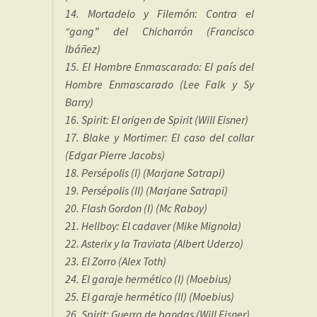
14. Mortadelo y Filemón: Contra el
“gang” del Chicharrón (Francisco
Ibáñez)
15. El Hombre Enmascarado: El país del
Hombre Enmascarado (Lee Falk y Sy
Barry)
16. Spirit: El origen de Spirit (Will Eisner)
17. Blake y Mortimer: El caso del collar
(Edgar Pierre Jacobs)
18. Persépolis (I) (Marjane Satrapi)
19. Persépolis (II) (Marjane Satrapi)
20. Flash Gordon (I) (Mc Raboy)
21. Hellboy: El cadaver (Mike Mignola)
22. Asterix y la Traviata (Albert Uderzo)
23. El Zorro (Alex Toth)
24. El garaje hermético (I) (Moebius)
25. El garaje hermético (II) (Moebius)
26. Spirit: Guerra de bandas (Will Eisner)