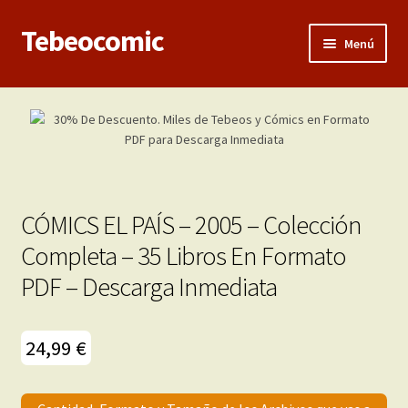
Tebeocomic
Ir
Ir
Menú
a
al
la
contenido
Inicio
navegación
Expandi
Categorías
el
menú
Franco-Belga
hijo
CÓMICS EL PAÍS – 2005 – Colección
Adultos
Completa – 35 Libros En Formato
PDF – Descarga Inmediata
Porno 3D
Inéditas
24,99
€
Expandi
Demos
el