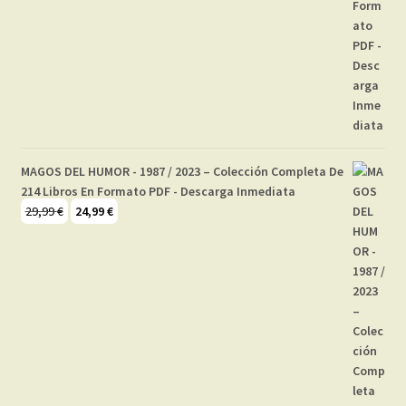
MAGOS DEL HUMOR - 1987 / 2023 – Colección Completa De
214 Libros En Formato PDF - Descarga Inmediata
El
El
29,99
€
24,99
€
precio
precio
original
actual
era:
es:
29,99 €.
24,99 €.