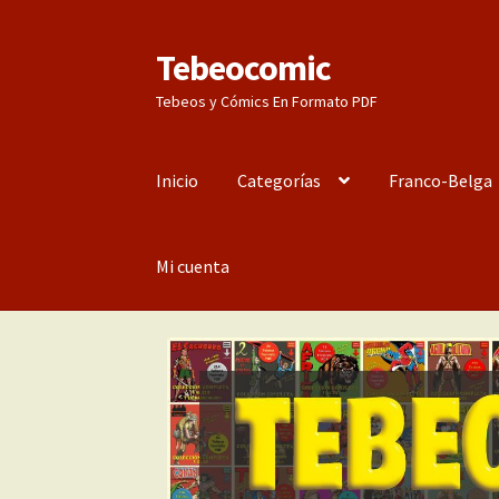
Tebeocomic
Ir
Ir
a
al
Tebeos y Cómics En Formato PDF
la
contenido
navegación
Inicio
Categorías
Franco-Belga
Mi cuenta