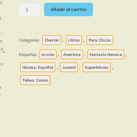
29,99 €.
24,99 €.
CONAN
Añadir al carrito
-
LAS
CRÓNICAS
-
Categorías:
Chester
,
Libros
,
Para Chicos
Integral
-
Etiquetas:
Acción
,
Aventura
,
Fantasía Heroica
,
Colección
Completa
Idioma: Español
,
Juvenil
,
Superhéroes
,
–
Tebeo: Conan
12
Tomos
En
Formato
PDF
-
Descarga
Inmediata