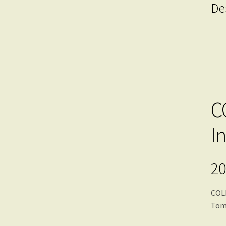
De
C
I
20
COL
Tomo