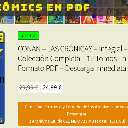
¡OFERTA!
CONAN – LAS CRÓNICAS – Integral –
Colección Completa – 12 Tomos En
Formato PDF – Descarga Inmediata
El
El
29,99
€
24,99
€
precio
precio
original
actual
Cantidad, Formato y Tamaño de los Archivos que vas 
Descargar:
era:
es:
2 Archivos ZIP de 621 MB y 723 MB (Total: 1,31 GB)