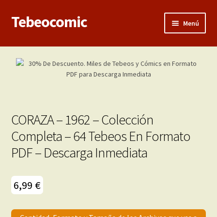
Tebeocomic
Ir
Ir
Menú
a
al
la
contenido
Inicio
navegación
Expandi
Categorías
el
menú
Franco-Belga
hijo
CORAZA – 1962 – Colección
Adultos
Completa – 64 Tebeos En Formato
PDF – Descarga Inmediata
Porno 3D
Inéditas
6,99
€
Expandi
Demos
el