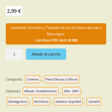
menú
Mi cuenta
hijo
2,99
€
Cantidad, Formato y Tamaño de los Archivos que vas a
Descargar:
1 Archivo PDF de 8,43 MB
CROMHISTORIA
Añadir al carrito
-
1967
-
Maga
Categorías:
Cromos
,
Para Chicas y Chicos
–
Colección
Etiquetas:
Album: Cromhistoria
,
Año: 1967
,
Completa
216
Divulgativo
,
Histórico
,
Idioma: Español
,
Juvenil
Cromos