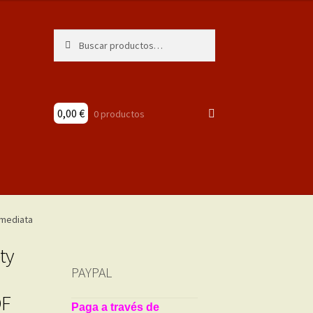
Buscar
Buscar
por:
0,00
€
0 productos
ty
PAYPAL
DF
Paga a través de