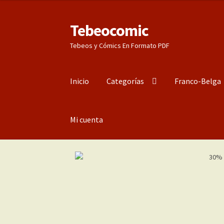
Tebeocomic
Ir
Ir
a
al
Tebeos y Cómics En Formato PDF
la
contenido
navegación
Inicio
Categorías
Franco-Belga
Mi cuenta