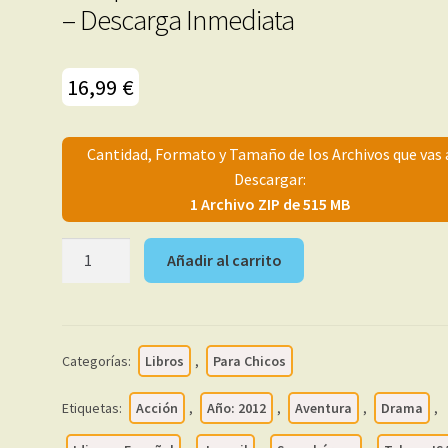
– Descarga Inmediata
16,99
€
Cantidad, Formato y Tamaño de los Archivos que vas 
Descargar:
1 Archivo ZIP de 515 MB
JSA
Añadir al carrito
-
De
Jeoff
Johns
Categorías:
Libros
,
Para Chicos
-
Justice
Etiquetas:
Acción
,
Año: 2012
,
Aventura
,
Drama
,
Society