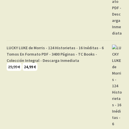
LUCKY LUKE de Morris - 124 Historietas - 16 Inéditas - 6
Tomos En Formato PDF - 3400 Páginas - TC Books -
Colección Integral - Descarga Inmediata
El
El
29,99
€
24,99
€
precio
precio
original
actual
era:
es:
29,99 €.
24,99 €.