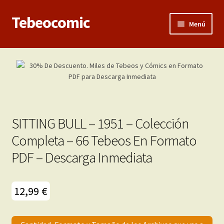
Tebeocomic
Ir
Ir
Menú
a
al
la
contenido
Inicio
navegación
Categorías
Franco-Belga
SITTING BULL – 1951 – Colección
Adultos
Completa – 66 Tebeos En Formato
PDF – Descarga Inmediata
Porno 3D
Inéditas
12,99
€
Demos