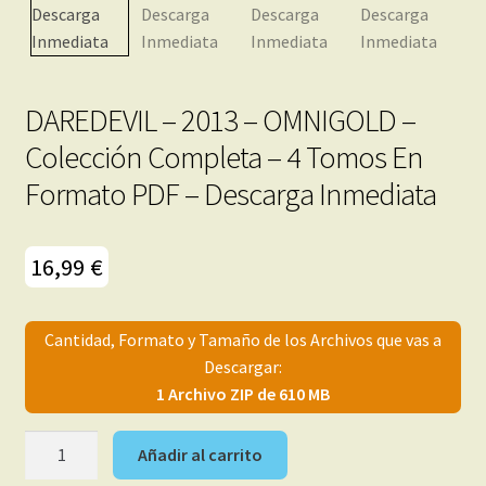
menú
Mi cuenta
hijo
DAREDEVIL – 2013 – OMNIGOLD –
Colección Completa – 4 Tomos En
Formato PDF – Descarga Inmediata
16,99
€
Cantidad, Formato y Tamaño de los Archivos que vas a
Descargar:
1 Archivo ZIP de 610 MB
DAREDEVIL
Añadir al carrito
-