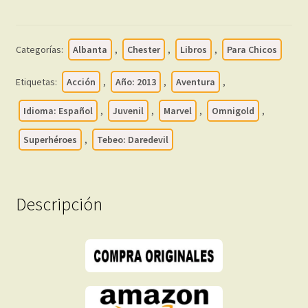
2013
-
OMNIGOLD
Categorías:
Albanta
,
Chester
,
Libros
,
Para Chicos
–
Colección
Etiquetas:
Acción
,
Año: 2013
,
Aventura
,
Completa
–
Idioma: Español
,
Juvenil
,
Marvel
,
Omnigold
,
4
Superhéroes
,
Tebeo: Daredevil
Tomos
En
Formato
PDF
Descripción
-
Descarga
Inmediata
cantidad