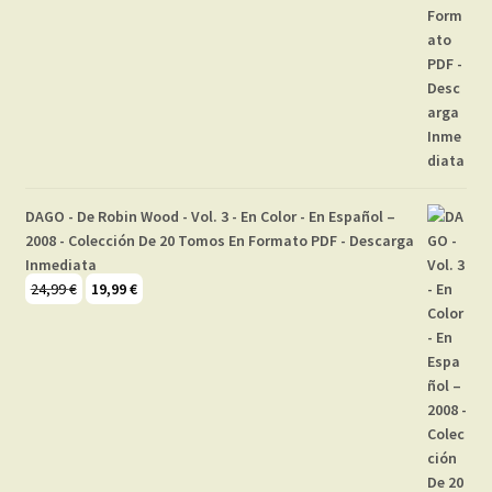
DAGO - De Robin Wood - Vol. 3 - En Color - En Español –
2008 - Colección De 20 Tomos En Formato PDF - Descarga
Inmediata
El
El
24,99
€
19,99
€
precio
precio
original
actual
era:
es:
24,99 €.
19,99 €.