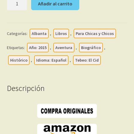
EL
Añadir al carrito
CID
-
A.
H.
Categorías:
Albanta
,
Libros
,
Para Chicas y Chicos
Palacios
-
Etiquetas:
Año: 2015
,
Aventura
,
Biográfico
,
Integral
-
Histórico
,
Idioma: Español
,
Tebeo: El Cid
2015
-
1
Descripción
Tomo
En
Formato
PDF
-
Descarga