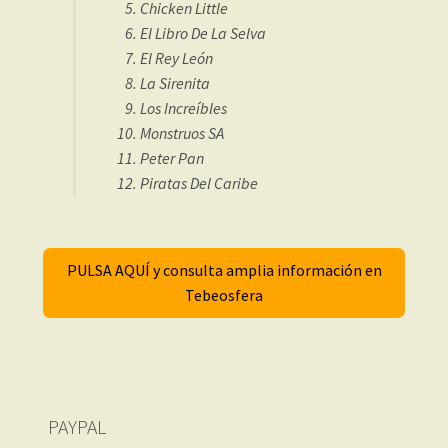
Chicken Little
El Libro De La Selva
El Rey León
La Sirenita
Los Increíbles
Monstruos SA
Peter Pan
Piratas Del Caribe
PULSA AQUÍ y consulta amplia información en
Tebeosfera
PAYPAL