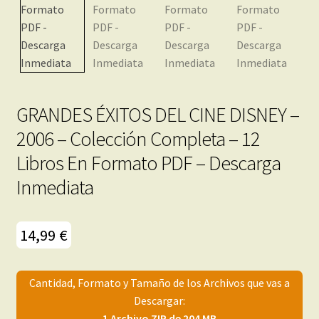
menú
Mi cuenta
hijo
GRANDES ÉXITOS DEL CINE DISNEY –
2006 – Colección Completa – 12
Libros En Formato PDF – Descarga
Inmediata
14,99
€
Cantidad, Formato y Tamaño de los Archivos que vas a
Descargar:
1 Archivo ZIP de 204 MB