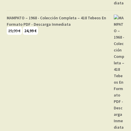
MAMPATO – 1968 - Colección Completa – 418 Tebeos En
Formato PDF - Descarga Inmediata
El
El
29,99
€
24,99
€
precio
precio
original
actual
era:
es:
29,99 €.
24,99 €.