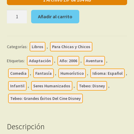
GRANDES
Añadir al carrito
ÉXITOS
DEL
CINE
DISNEY
Categorías:
Libros
,
Para Chicas y Chicos
-
2006
Etiquetas:
Adaptación
,
Año: 2006
,
Aventura
,
–
Colección
Comedia
,
Fantasía
,
Humorístico
,
Idioma: Español
,
Completa
Infantil
,
Seres Humanizados
,
Tebeo: Disney
,
-
12
Tebeo: Grandes Éxitos Del Cine Disney
Libros
En
Formato
Descripción
PDF
-