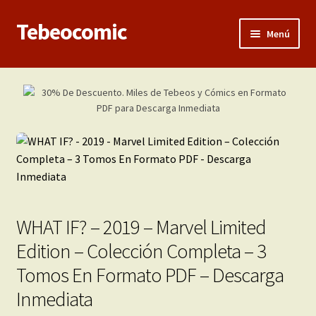
Tebeocomic
Ir
Ir
Menú
a
al
la
contenido
Inicio
navegación
Expandi
Categorías
el
menú
Franco-Belga
hijo
Adultos
Porno 3D
WHAT IF? – 2019 – Marvel Limited
Edition – Colección Completa – 3
Inéditas
Tomos En Formato PDF – Descarga
Expandi
Demos
Inmediata
el