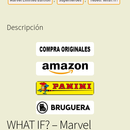
Completa
–
3
Tomos
Descripción
En
Formato
PDF
-
Descarga
Inmediata
cantidad
WHAT IF? – Marvel