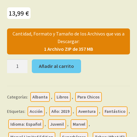
menú
Mi cuenta
hijo
13,99
€
Cantidad, Formato y Tamaño de los Archivos que vas a
Descargar:
1 Archivo ZIP de 357 MB
WHAT
Añadir al carrito
IF?
-
2019
-
Categorías:
Albanta
,
Libros
,
Para Chicos
Marvel
Limited
Etiquetas:
Acción
,
Año: 2019
,
Aventura
,
Fantástico
,
Edition
–
Idioma: Español
,
Juvenil
,
Marvel
,
Colección
Marvel Limited Edition
,
Superhéroes
,
Tebeo: What If?